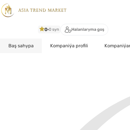
0
0 syn
Halanlaryma goş
Baş sahypa
Kompaniýa profili
Kompaniýan