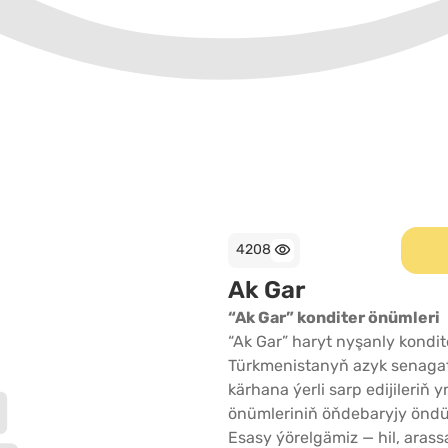
4208
Ak Gar
“Ak Gar” konditer önümleri
“Ak Gar” haryt nyşanly kondi
Türkmenistanyň azyk senagaty
kärhana ýerli sarp edijileri
önümleriniň öňdebaryjy öndüri
Esasy ýörelgämiz — hil, aras