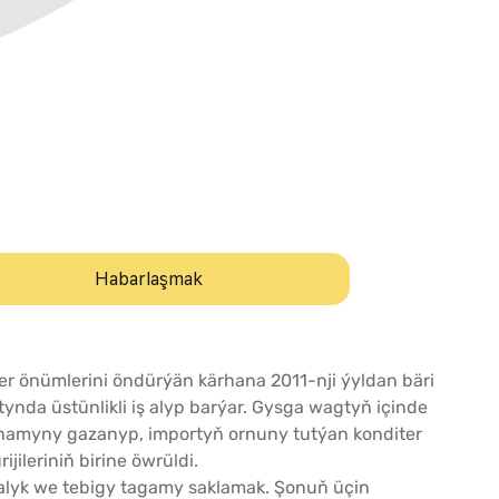
Habarlaşmak
ter önümlerini öndürýän kärhana 2011-nji ýyldan bäri
nda üstünlikli iş alyp barýar. Gysga wagtyň içinde
ň ynamyny gazanyp, importyň ornuny tutýan konditer
jileriniň birine öwrüldi.
salyk we tebigy tagamy saklamak. Şonuň üçin