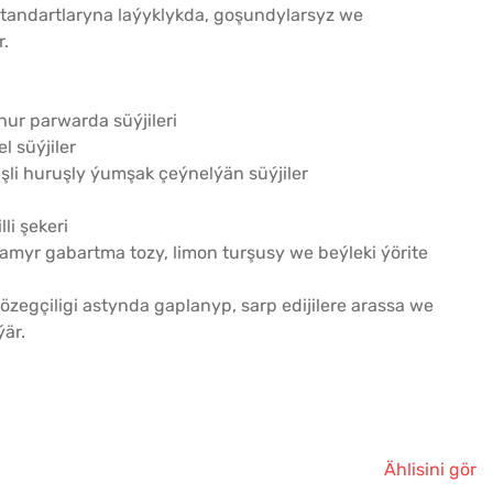
 standartlaryna laýyklykda, goşundylarsyz we
r.
ur parwarda süýjileri
l süýjiler
şli huruşly ýumşak çeýnelýän süýjiler
lli şekeri
hamyr gabartma tozy, limon turşusy we beýleki ýörite
gözegçiligi astynda gaplanyp, sarp edijilere arassa we
är.
Ählisini gör