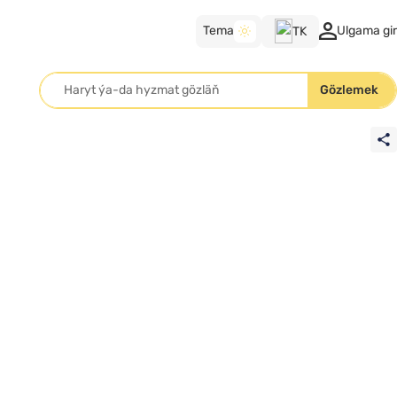
Tema
Ulgama gir
TK
TK
Gözlemek
RU
EN