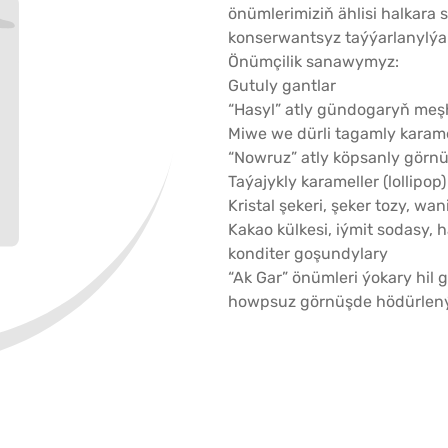
önümlerimiziň ählisi halkara
konserwantsyz taýýarlanylýa
Önümçilik sanawymyz:
Gutuly gantlar
“Hasyl” atly gündogaryň meşh
Miwe we dürli tagamly karame
“Nowruz” atly köpsanly görnü
Taýajykly karameller (lollipop)
Kristal şekeri, şeker tozy, wani
Kakao külkesi, iýmit sodasy, 
konditer goşundylary
“Ak Gar” önümleri ýokary hil 
howpsuz görnüşde hödürlený