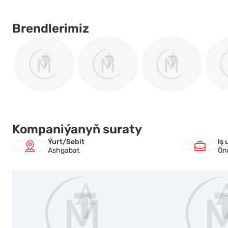
Brendlerimiz
Kompaniýanyň suraty
Ýurt/Sebit
Iş 
Ashgabat
Ön