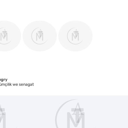
ugry
ümçilik we senagat