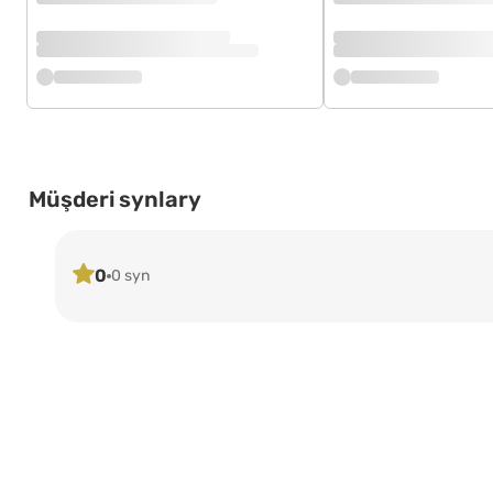
Müşderi synlary
0
0 syn