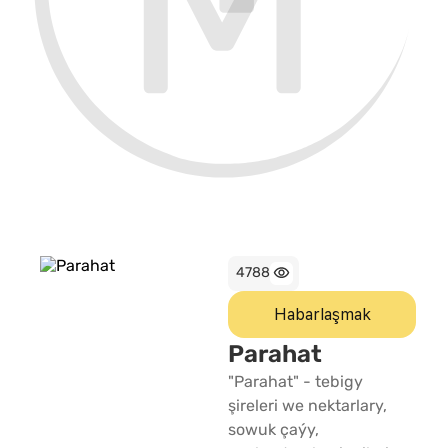
4788
Habarlaşmak
Parahat
"Parahat" - tebigy
şireleri we nektarlary,
sowuk çaýy,