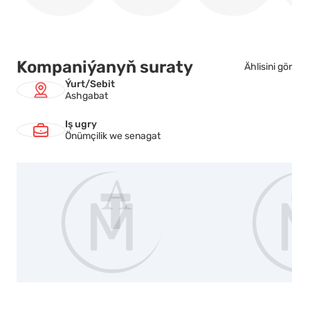
DAT, SÜYTLI DERE, DÄP,
HAN ÇAY, ÖZİ, HAN ýaly
meşhur markalary öz
içine alýan önümleriň
Kompaniýanyň suraty
Ählisini gör
köp görnüşi bilen uly
Ýurt/Sebit
öndürijä öwrüldi.
Ashgabat
ŞOHLAT.
Iş ugry
Önümçilik we senagat