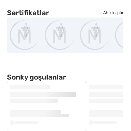
Sertifikatlar
Ählisini gör
Sonky goşulanlar