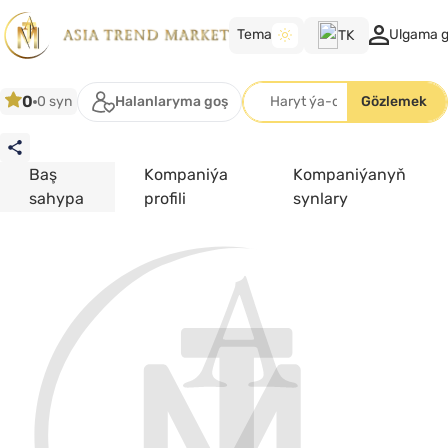
Tema
Ulgama g
TK
TK
0
0 syn
Halanlaryma goş
Gözlemek
RU
EN
Baş
Kompaniýa
Kompaniýanyň
sahypa
profili
synlary