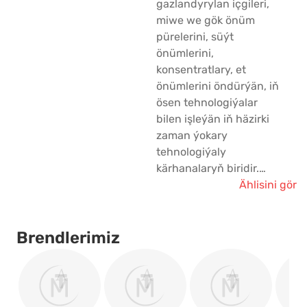
gazlandyrylan içgileri,
miwe we gök önüm
pürelerini, süýt
önümlerini,
konsentratlary, et
önümlerini öndürýän, iň
ösen tehnologiýalar
bilen işleýän iň häzirki
zaman ýokary
tehnologiýaly
kärhanalaryň biridir.
Kompaniýa 1993-nji
Ählisini gör
ýylda esaslandyryldy.
Esasy iş, ýerli bazarda
häzirem bar bolan
Brendlerimiz
kolbasa öndürmekdi.
Soňky ýyllarda IP
"Parahat" kärhanasy,
JOŞ, EÇIL, YESERJE,