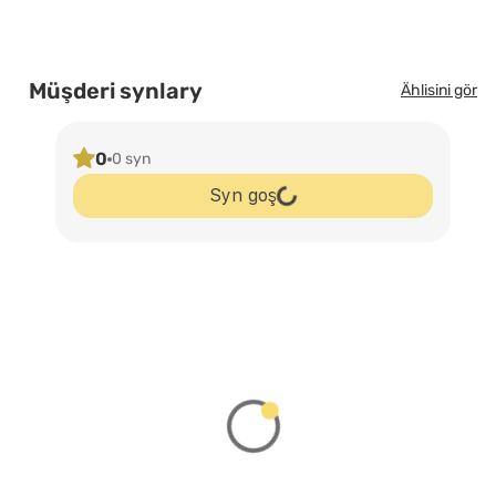
Müşderi synlary
Ählisini gör
0
0 syn
Syn goş