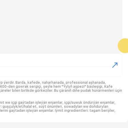
ýyp ýerdir. Barda, kafede, naharhanada, professional aşhanada,
00-den gowrak sergiçi, şeýle hem "Ýylyň aşpezi" bäsleşigi, Kafe
reler bilen birlikde görkeziler. Bu çäräniň diňe pudak hünärmenleri üçin
6
mit we içgi gaýtadan işleýän enjamlar, içgi/suwuk öndürýän enjamlar,
ler: guşçulyk/et/halal et, süýt önümleri, sowadylan we doňdurylan
ini gaýtadan işleýän enjamlar. Iýmit ingredientleri: tagam berijiler,