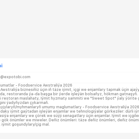
i
t@expotobi.com
umatlar - Foodservice Awstraliýa 2026
Awstraliýa biznesiňiz üçin iň täze iýmit, içgi we enjamlary tapmak üçin aja
, restoranda ýa-da başga bir ýerde işleýän bolsaňyz, hökman gatnaşyň. 4
i restoran maslahaty, Iýmit hyzmaty sammiti we "Sweet Spot" ýaly ýörite çä
gini ýadyňyzdan çykarmaň.
şyjylaryň/myhmanlaryň umumy maglumatlary - Foodservice Awstraliýa 202
aky iýmit gaýtadan işleýän enjamlar we tehnologiýalar görkeziler: dürli iý
zasiýa enjamlary we çörek we süýji senagatlary üçin enjamlar. Iýmit we içgi
e gök önümler we miweler. Deňiz önümleri: täze deňiz önümleri, deňiz önümler
 iýmit goşundylary/çig mal.