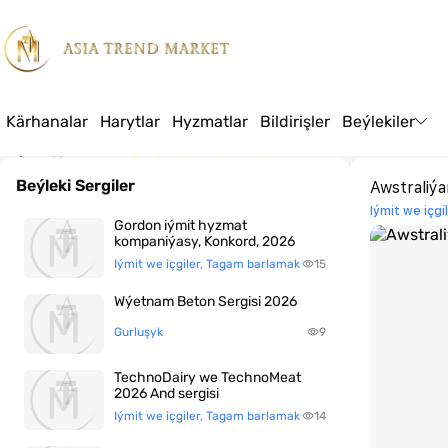
Kärhanalar
Harytlar
Hyzmatlar
Bildirişler
Beýlekiler
Baş sahypa
Awstraliýanyň iýmit hyzmaty 2026
Beýleki Sergiler
Awstraliý
Iýmit we içg
Gordon iýmit hyzmat
kompaniýasy, Konkord, 2026
Iýmit we içgiler, Tagam barlamak
15
Wýetnam Beton Sergisi 2026
Gurluşyk
9
TechnoDairy we TechnoMeat
2026 And sergisi
Iýmit we içgiler, Tagam barlamak
14