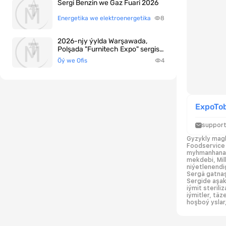
Sergi Benzin we Gaz Fuari 2026
Energetika we elektroenergetika
8
2026-njy ýylda Warşawada,
Polşada "Furnitech Expo" sergisi
geçirilýär
Öý we Ofis
4
ExpoTob
suppor
Gyzykly magl
Foodservice 
myhmanhanada
mekdebi, Mill
niýetlenendi
Sergä gatna
Sergide aşakd
iýmit sterili
iýmitler, täz
hoşboý yslar,