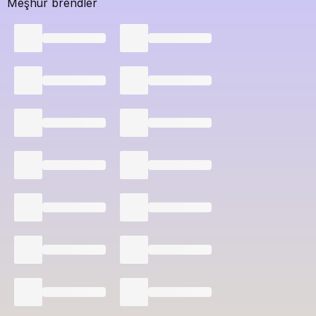
Meşhur brendler