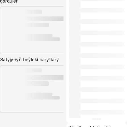
gördüler
Satyjynyň beýleki harytlary