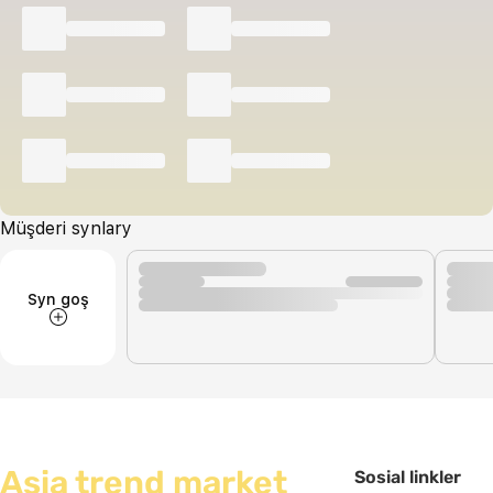
Müşderi synlary
Syn goş
Asia trend market
Sosial linkler