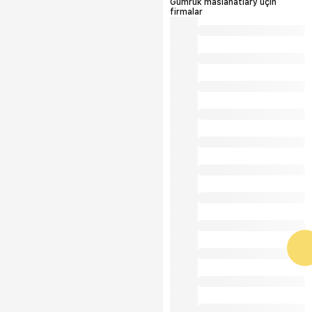
Gümrük maslahatlary üçin
firmalar