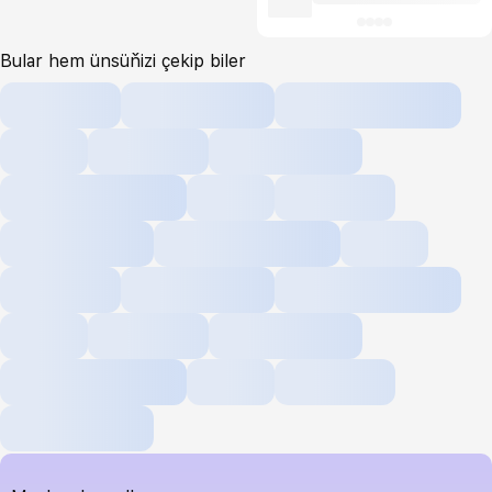
Bular hem ünsüňizi çekip biler