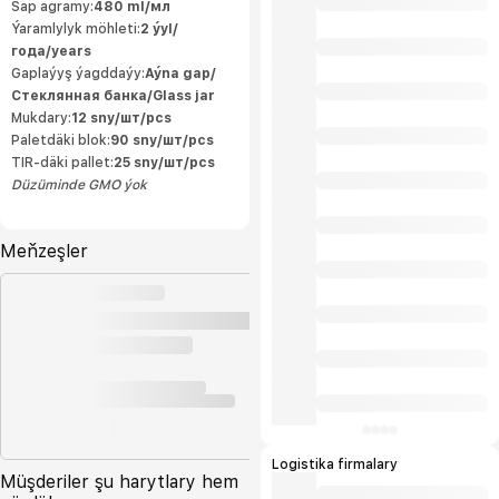
ähli önümçilik ulgamlary dolandyryş
Sap agramy:
480 ml/мл
standartlarynyň we ISO9001:2015 we
Ýaramlylyk möhleti:
2 ýyl/
HACCP talaplaryna laýyk gelýär.
Öndürilen önümleriň ýokary hilli halkara
года/years
ülňülerine laýyk gelýär we öndürijä
eksport etmäge mümkinçilik berýär.
Gaplaýyş ýagddaýy:
Aýna gap/
Önümlerimiziň tebigylygy «Owadan
Стеклянная банка/Glass jar
Ülke» hojalyk jemgyýetiniň ähli önümleri
içerki telekeçiler tarapyndan ösdürilip
Mukdary:
12 sny/шт/pcs
ýetişdirilýän ekalogiýa taýdan arassa oba
hojalyk önümlerinden öndürilýär. Biziň
Paletdäki blok:
90 sny/шт/pcs
kärhanamyzda döwrebap tehnalogiýalar
TIR-däki pallet:
25 sny/шт/pcs
bilen öndürilýän ýokary hilli önümler
daşary ýurtdan gelýän önümleriň ornuny
Düzüminde GMO ýok
tutyp elýeterli bahalarda ak
bazarlarymyzy bezeýär we önümlerimiz
halkymyz tarapyndan uly islegler bilen
sarp edilýän önümleriň ilkinjileriniň
hatarynda gelýär. Bu bolsa bize
Meňzeşler
önümlerimiziň içerki bazarlarmyzdan
artan bölegini eksport etmäge bolan
mümkinçiligimizi artdyrýar.
Logistika firmalary
Müşderiler şu harytlary hem