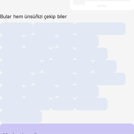
Bular hem ünsüňizi çekip biler