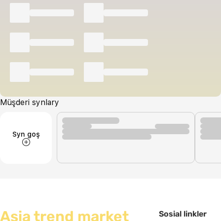
Müşderi synlary
Syn goş
Asia trend market
Sosial linkler