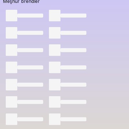
Meşhur brendler