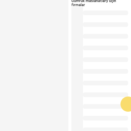
Gümrük maslahatlary üçin
firmalar