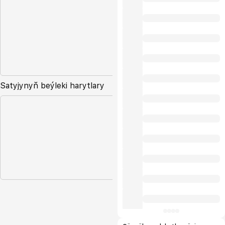
Satyjynyň beýleki harytlary