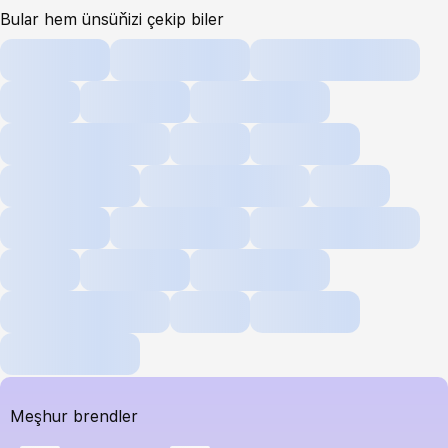
Bular hem ünsüňizi çekip biler
Meşhur brendler