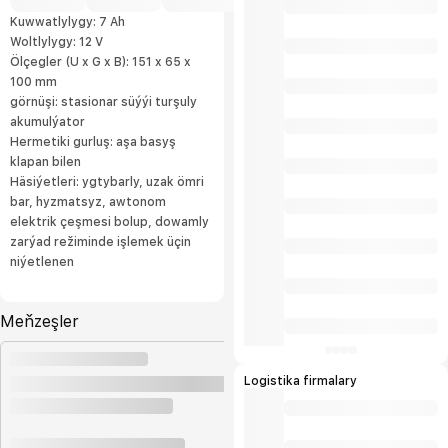
Kuwwatlylygy: 7 Ah
Woltlylygy: 12 V
Ölçegler (U x G x B): 151 x 65 x
100 mm
görnüşi: stasionar süýýi turşuly
akumulýator
Hermetiki gurluş: aşa basyş
klapan bilen
Häsiýetleri: ygtybarly, uzak ömri
bar, hyzmatsyz, awtonom
elektrik çeşmesi bolup, dowamly
zarýad režiminde işlemek üçin
niýetlenen
Meňzeşler
Logistika firmalary