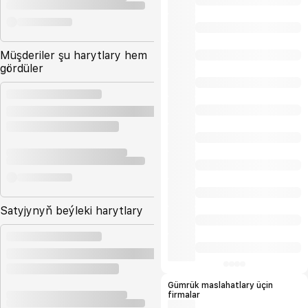
Müşderiler şu harytlary hem
gördüler
Satyjynyň beýleki harytlary
Gümrük maslahatlary üçin
firmalar