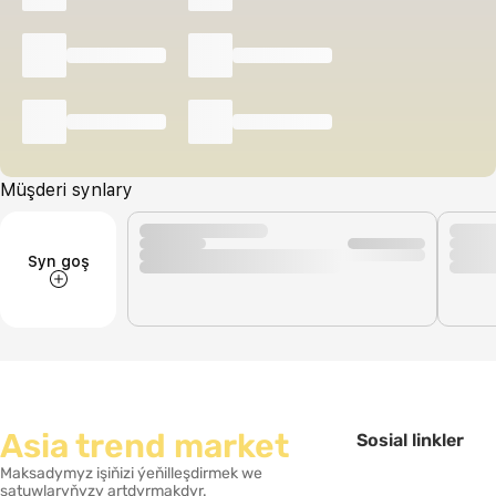
Müşderi synlary
Syn goş
Asia trend market
Sosial linkler
Maksadymyz işiňizi ýeňilleşdirmek we
satuwlaryňyzy artdyrmakdyr.