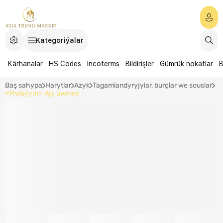
Kategoriýalar
Kärhanalar
HS Codes
Incoterms
Bildirişler
Gümrük nokatlar
B
Baş sahypa
Harytlar
Azyk
Tagamlandyryjylar, burçlar we souslar
«Mylaýym» Ajy üwmeç