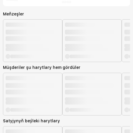
Meňzeşler
Müşderiler şu harytlary hem gördüler
Satyjynyň beýleki harytlary