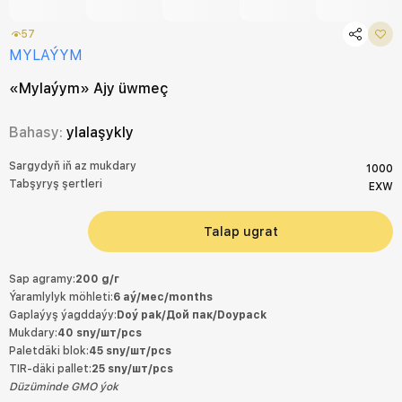
57
MYLAÝYM
«Mylaýym» Ajy üwmeç
Bahasy:
ylalaşykly
Sargydyň iň az mukdary
1000
Tabşyryş şertleri
EXW
Talap ugrat
Sap agramy:
200 g/г
Ýaramlylyk möhleti:
6 aý/мес/months
Gaplaýyş ýagddaýy:
Doý pak/Дой пак/Doypack
Mukdary:
40 sny/шт/pcs
Paletdäki blok:
45 sny/шт/pcs
TIR-däki pallet:
25 sny/шт/pcs
Düzüminde GMO ýok