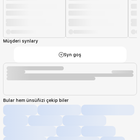
Müşderi synlary
Syn goş
Bular hem ünsüňizi çekip biler