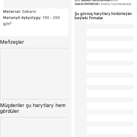
bizi beýleki öndürijilerden
BIZ, BIRINJI BOLUP HAÝRAN
tapawutlandyrýan amatly hyzmatdaşlyk
GALDYRÝARYS!
şertlerini hödürleýäris.
Material:
Gabarin
Şu görnüş harytlary hödürleýän
Matanyň dykyzlygy:
190 - 250
beýleki firmalar
g/m²
Meňzeşler
Müşderiler şu harytlary hem
gördüler