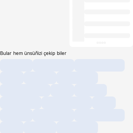
Bular hem ünsüňizi çekip biler