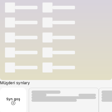
Müşderi synlary
Syn goş