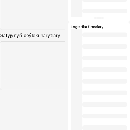
Logistika firmalary
Satyjynyň beýleki harytlary