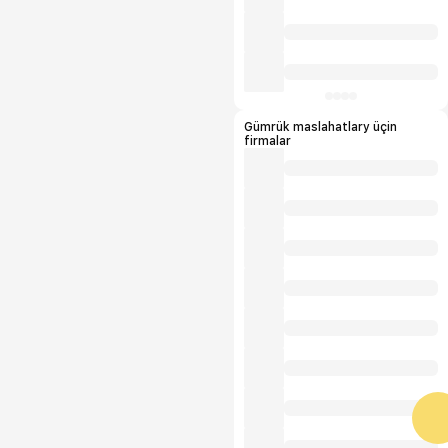
Gümrük maslahatlary üçin
firmalar