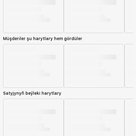
Müşderiler şu harytlary hem gördüler
Satyjynyň beýleki harytlary