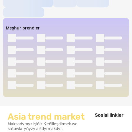
Meşhur brendler
Asia trend market
Sosial linkler
Maksadymyz işiňizi ýeňilleşdirmek we
satuwlaryňyzy artdyrmakdyr.