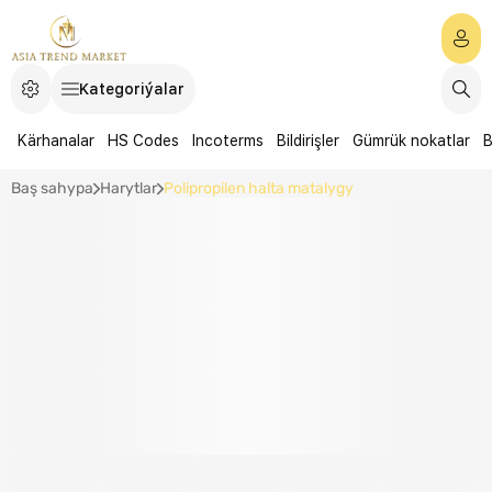
Kategoriýalar
Kärhanalar
HS Codes
Incoterms
Bildirişler
Gümrük nokatlar
B
Baş sahypa
Harytlar
Polipropilen halta matalygy