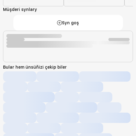
Müşderi synlary
Syn goş
Bular hem ünsüňizi çekip biler