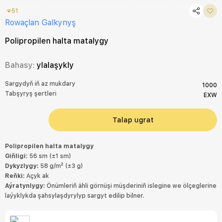
51
Rowaçlan Galkynyş
Polipropilen halta matalygy
Bahasy:
ylalaşykly
Sargydyň iň az mukdary
1000
Tabşyryş şertleri
EXW
Talap ugrat
Polipropilen halta matalygy
Giňligi:
56 sm (±1 sm)
Dykyzlygy:
58 g/m² (±3 g)
Reňki:
Açyk ak
Aýratynlygy:
Önümleriň ähli görnüşi müşderiniň islegine we ölçeglerine
laýyklykda şahsylaşdyrylyp sargyt edilip bilner.