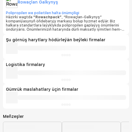
Rowaçlan Galkynyş
Polipropilen we polietilen halta önümçiligi
Häzirki wagtda
“Rowachpack”
, “Rowaçlan-Galkynyş”
kompaniýasynyň öňdebaryjy markasy bolup hyzmat edýär. Biz
halkara standartlara laýyklykda polipropilen gaplaýyş önümlerini
öndürýäris. Önümlerimiziň hatarynda dürli maksatly iýmitleri hem-
de azyk däl harytlary saklamak üçin niýetlenen polipropilenden
dokalan haltalar we rulon görnüşindäki materiallar (halta matalary)
Şu görnüş harytlary hödürleýän beýleki firmalar
bar.
Logistika firmalary
Gümrük maslahatlary üçin firmalar
Meňzeşler