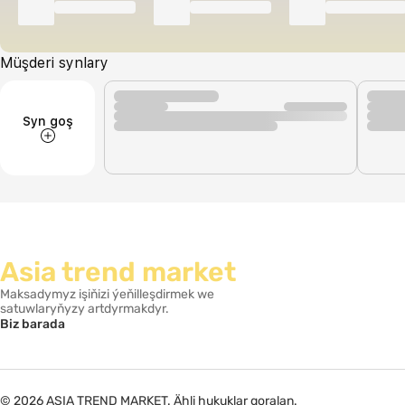
Müşderi synlary
Syn goş
Asia trend market
Maksadymyz işiňizi ýeňilleşdirmek we
satuwlaryňyzy artdyrmakdyr.
Biz barada
© 2026 ASIA TREND MARKET. Ähli hukuklar goralan.