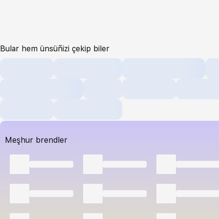
Bular hem ünsüňizi çekip biler
Meşhur brendler