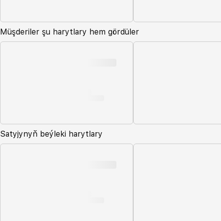
Müşderiler şu harytlary hem gördüler
Satyjynyň beýleki harytlary