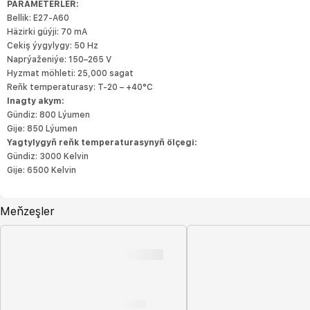
PARAMETERLER:
Bellik: E27-A60
Häzirki güýji: 70 mA
Cekiş ýygylygy: 50 Hz
Naprýaženiýe: 150–265 V
Hyzmat möhleti: 25,000 sagat
Reňk temperaturasy: T-20 – +40°C
Inagty akym:
Gündiz: 800 Lýumen
Gije: 850 Lýumen
Yagtylygyň reňk temperaturasynyň ölçegi:
Gündiz: 3000 Kelvin
Gije: 6500 Kelvin
Meňzeşler