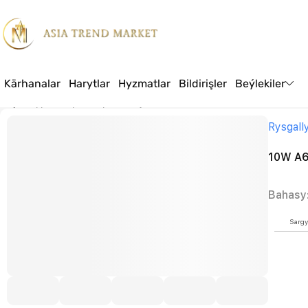
Kärhanalar
Harytlar
Hyzmatlar
Bildirişler
Beýlekiler
Baş sahypa
Harytlar
Öý we bakja
10W A60-E27 – CHYRAG
Rysgall
10W A6
Bahasy
Sargy