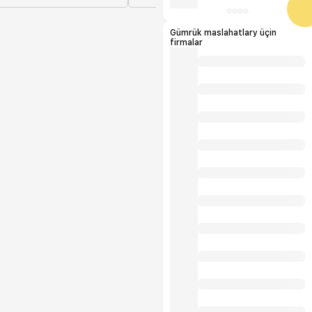
Gümrük maslahatlary üçin
firmalar