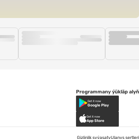
Programmany ýükläp alyň
Get it now
Google Play
Get it now
App Store
Gizlinlik syýasaty
Ulanyş şertleri