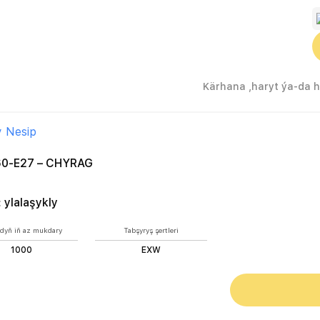
y Nesip
0-E27 – CHYRAG
:
ylalaşykly
dyň iň az mukdary
Tabşyryş şertleri
1000
EXW