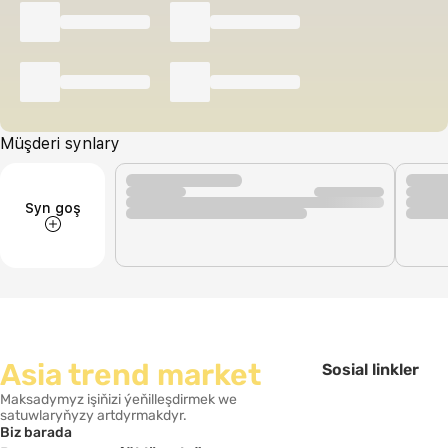
Müşderi synlary
Syn goş
Asia trend market
Sosial linkler
Maksadymyz işiňizi ýeňilleşdirmek we
satuwlaryňyzy artdyrmakdyr.
Biz barada