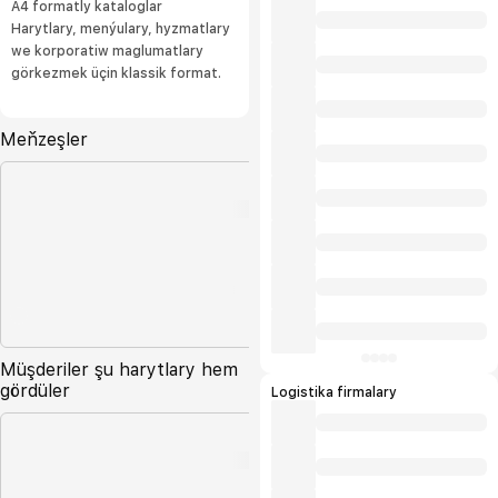
A4 formatly kataloglar
Harytlary, menýulary, hyzmatlary
we korporatiw maglumatlary
görkezmek üçin klassik format.
Meňzeşler
Müşderiler şu harytlary hem
gördüler
Logistika firmalary