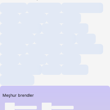
Meşhur brendler