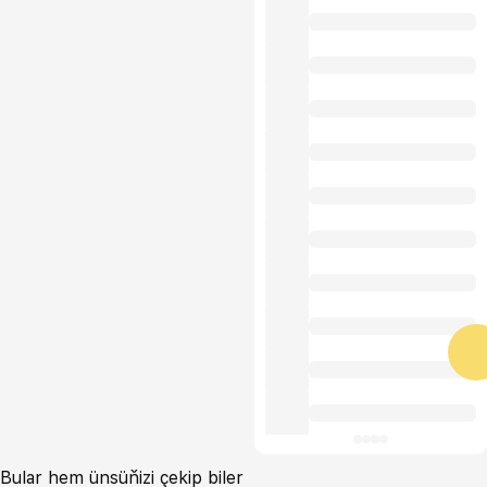
Bular hem ünsüňizi çekip biler