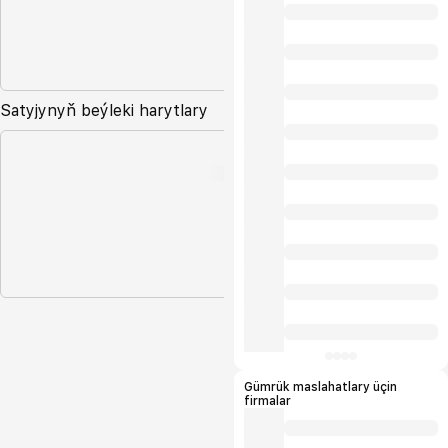
Satyjynyň beýleki harytlary
Gümrük maslahatlary üçin
firmalar