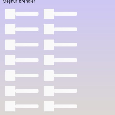
Meşhur brendler