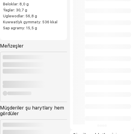
Beloklar: 8,0 g
Ýaglar: 30,7 g
Uglewodlar: 56,8 g
Kuwwatlyk gymmaty: 536 kkal
Sap agramy: 15,5 g
Meňzeşler
Müşderiler şu harytlary hem
gördüler