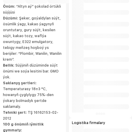
çagalary barada dowamly alada edýär we
üns berýär, şeýle-de haýyr –sahabat we
Önüm:
“Altyn aý” şokolad örtükli
jemgyýetçilik çärelerine gatnaşýar.
süýjüsi
Düzümi:
Şeker, goýaldylan süýt,
ösümlik ýagy, kakao ýagynyň
oruntutary, gury süýt, kesilen
süýt, kakao tozy, waflýa
owuntygy, E322 emulgatory,
tebigy meňzeş hoşboý ys
berijiler: “Plombir, Wanilin, Wanilin
krem”.
Bellik:
Süýjiniň düzüminde süýt
önümi we soýa lesitini bar. GMO
ýok.
Saklanyş şertleri:
Temperaturasy 18±3 °С,
howanyň çyglylygy 75%-den
ýokary bolmadyk şertde
saklamaly.
Tehniki şert:
TŞ 16162153-02-
2012
Logistika firmalary
100 g önümiň iýmitlik
gymmaty: