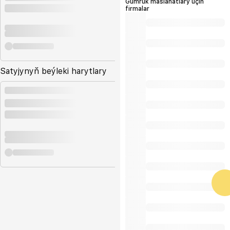
Gümrük maslahatlary üçin
firmalar
Satyjynyň beýleki harytlary