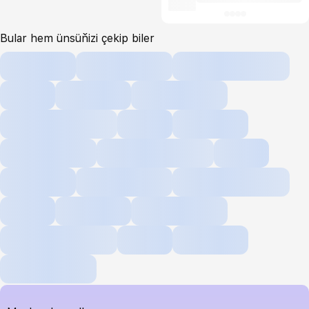
Bular hem ünsüňizi çekip biler