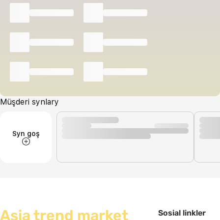
Müşderi synlary
Syn goş
Asia trend market
Sosial linkler