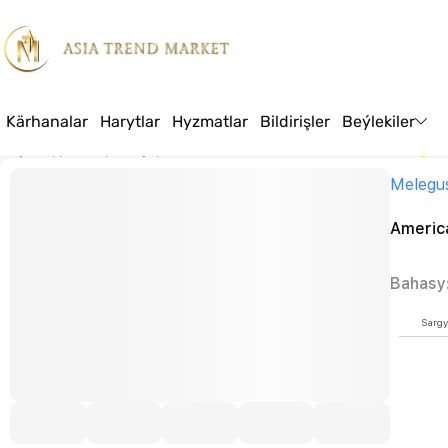
Kärhanalar
Harytlar
Hyzmatlar
Bildirişler
Beýlekiler
Baş sahypa
Harytlar
Çaphana önümleri
American Services A3 kagyz
Melegu
Americ
Bahasy
Sargy