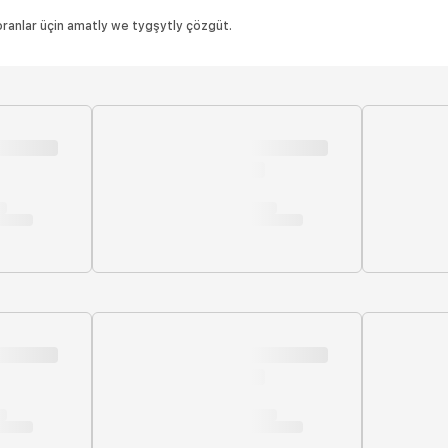
oranlar üçin amatly we tygşytly çözgüt.