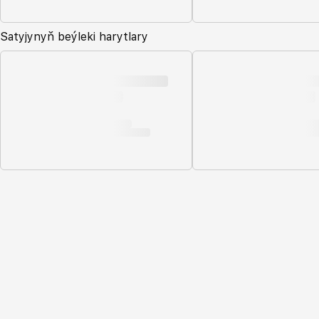
Satyjynyň beýleki harytlary