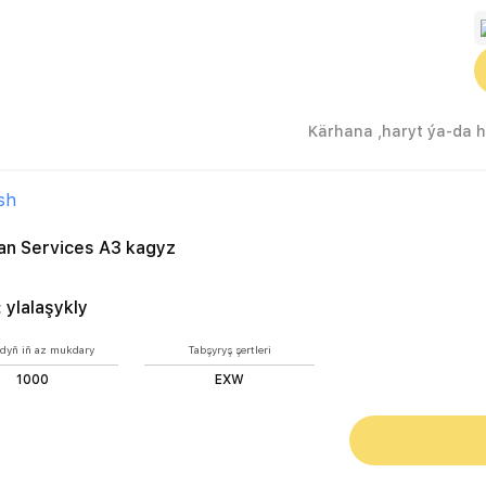
sh
an Services A3 kagyz
:
ylalaşykly
dyň iň az mukdary
Tabşyryş şertleri
1000
EXW