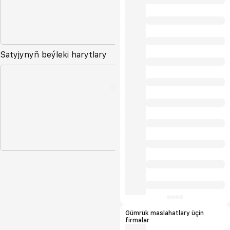
Satyjynyň beýleki harytlary
Gümrük maslahatlary üçin
firmalar