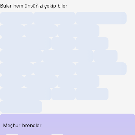
Bular hem ünsüňizi çekip biler
Meşhur brendler