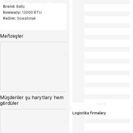
Brend:
Ballu
Kuwwaty:
12000 BTU
Režim:
Sowatmak
Meňzeşler
Müşderiler şu harytlary hem
gördüler
Logistika firmalary