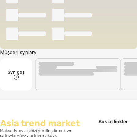
Müşderi synlary
Syn goş
Asia trend market
Sosial linkler
Maksadymyz işiňizi ýeňilleşdirmek we
satuwlaryňyzy artdyrmakdyr.