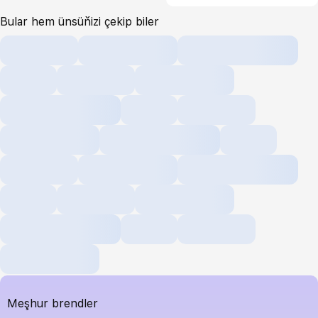
Bular hem ünsüňizi çekip biler
Meşhur brendler