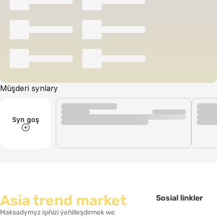
Müşderi synlary
Syn goş
Asia trend market
Sosial linkler
Maksadymyz işiňizi ýeňilleşdirmek we