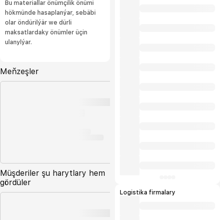
Bu materiallar önümçilik önümi
hökmünde hasaplanýar, sebäbi
olar öndürilýär we dürli
maksatlardaky önümler üçin
ulanylýar.
Meňzeşler
Müşderiler şu harytlary hem
gördüler
Logistika firmalary