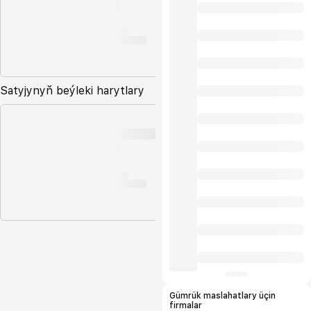
Satyjynyň beýleki harytlary
Gümrük maslahatlary üçin
firmalar