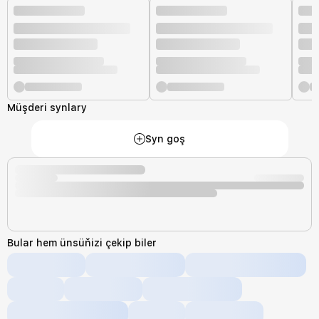
Müşderi synlary
Syn goş
Bular hem ünsüňizi çekip biler