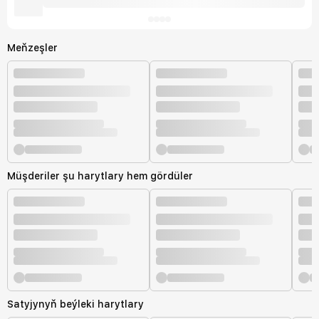
Meňzeşler
Müşderiler şu harytlary hem gördüler
Satyjynyň beýleki harytlary