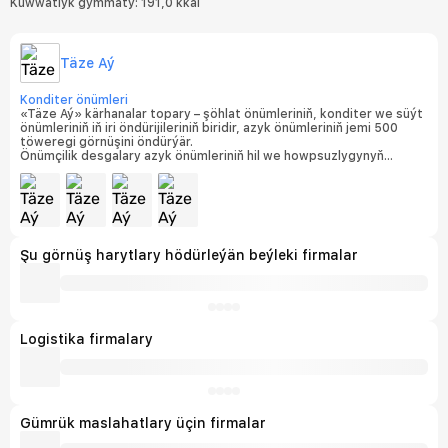
Kuwwatlyk gymmaty: 191,0 kkal
Täze Aý
Konditer önümleri
«Täze Aý» kärhanalar topary – şöhlat önümleriniň, konditer we süýt
önümleriniň iň iri öndürijileriniň biridir, azyk önümleriniň jemi 500
töweregi görnüşini öndürýär.
Önümçilik desgalary azyk önümleriniň hil we howpsuzlygynyň
halkara standartlarynyň talaplaryna laýyklykda
sertifikatlaşdyrylandyr. Kärhanalarda ISO 9001:2015 talaplaryna
laýyk gelýän hil dolandyryş ulgamy hem-de ISO 22000:2018 azyk
önümleriniň howpsuzlygyny dolandyrmak ulgamy işläp gelýär, bu
bolsa her bir fabrigiň degişlilyk şahadatnamalarynyň bolmagy bilen
tassyklanýar.
Şu görnüş harytlary hödürleýän beýleki firmalar
Logistika firmalary
Gümrük maslahatlary üçin firmalar