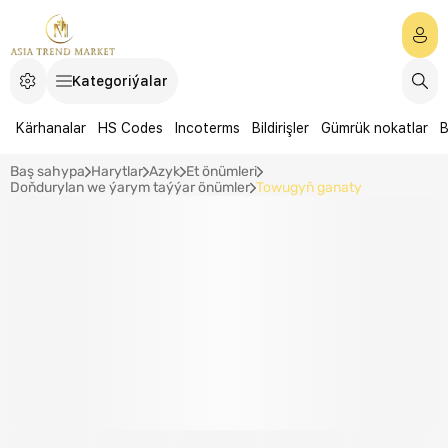
Kategoriýalar
Kärhanalar
HS Codes
Incoterms
Bildirişler
Gümrük nokatlar
B
Baş sahypa
Harytlar
Azyk
Et önümleri
Doňdurylan we ýarym taýýar önümler
Towugyň ganaty