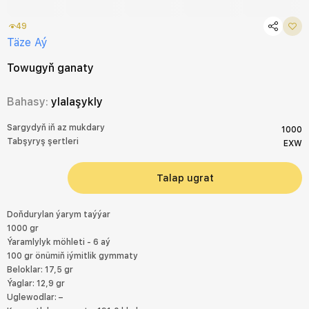
49
Täze Aý
Towugyň ganaty
Bahasy:
ylalaşykly
Sargydyň iň az mukdary
1000
Tabşyryş şertleri
EXW
Talap ugrat
Doňdurylan ýarym taýýar
1000 gr
Ýaramlylyk möhleti - 6 aý
100 gr önümiň iýmitlik gymmaty
Beloklar: 17,5 gr
Ýaglar: 12,9 gr
Uglewodlar: –