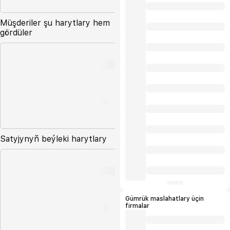
Müşderiler şu harytlary hem
gördüler
Satyjynyň beýleki harytlary
Gümrük maslahatlary üçin
firmalar