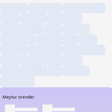
Meşhur brendler