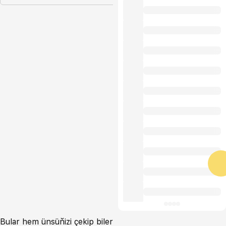
Bular hem ünsüňizi çekip biler