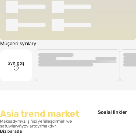
Müşderi synlary
Syn goş
Asia trend market
Sosial linkler
Maksadymyz işiňizi ýeňilleşdirmek we
satuwlaryňyzy artdyrmakdyr.
Biz barada