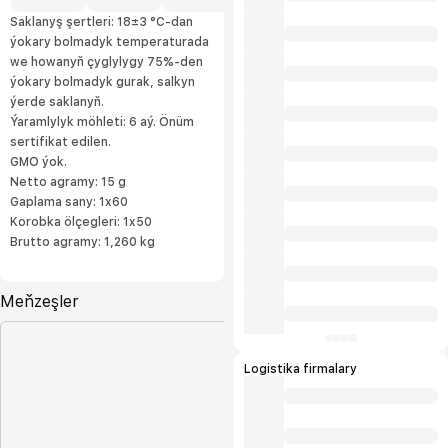
Saklanyş şertleri: 18±3 °С-dan
ýokary bolmadyk temperaturada
we howanyň çyglylygy 75%-den
ýokary bolmadyk gurak, salkyn
ýerde saklanyň.
Ýaramlylyk möhleti: 6 aý. Önüm
sertifikat edilen.
GMO ýok.
Netto agramy: 15 g
Gaplama sany: 1x60
Korobka ölçegleri: 1x50
Brutto agramy: 1,260 kg
Meňzeşler
Logistika firmalary