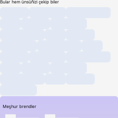
Bular hem ünsüňizi çekip biler
Meşhur brendler