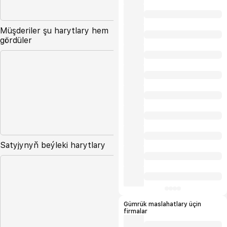
Müşderiler şu harytlary hem
gördüler
Satyjynyň beýleki harytlary
Gümrük maslahatlary üçin
firmalar