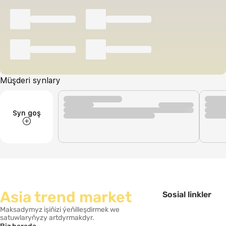
Müşderi synlary
Syn goş
Asia trend market
Sosial linkler
Maksadymyz işiňizi ýeňilleşdirmek we
satuwlaryňyzy artdyrmakdyr.