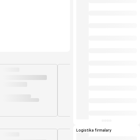
ähli önümçilik ulgamlary dolandyryş
standartlarynyň we ISO9001:2015 we
HACCP talaplaryna laýyk gelýär.
Öndürilen önümleriň ýokary hilli halkara
ülňülerine laýyk gelýär we öndürijä
eksport etmäge mümkinçilik berýär.
Önümlerimiziň tebigylygy «Owadan
Ülke» hojalyk jemgyýetiniň ähli önümleri
içerki telekeçiler tarapyndan ösdürilip
ýetişdirilýän ekalogiýa taýdan arassa oba
hojalyk önümlerinden öndürilýär. Biziň
kärhanamyzda döwrebap tehnalogiýalar
bilen öndürilýän ýokary hilli önümler
daşary ýurtdan gelýän önümleriň ornuny
tutyp elýeterli bahalarda ak
bazarlarymyzy bezeýär we önümlerimiz
halkymyz tarapyndan uly islegler bilen
sarp edilýän önümleriň ilkinjileriniň
hatarynda gelýär. Bu bolsa bize
önümlerimiziň içerki bazarlarmyzdan
artan bölegini eksport etmäge bolan
mümkinçiligimizi artdyrýar.
Logistika firmalary