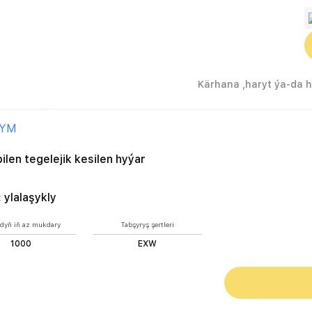
ik kesilen hyýar
ÝYM
ilen tegelejik kesilen hyýar
:
ylalaşykly
dyň iň az mukdary
Tabşyryş şertleri
1000
EXW