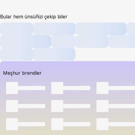
Bular hem ünsüňizi çekip biler
Meşhur brendler