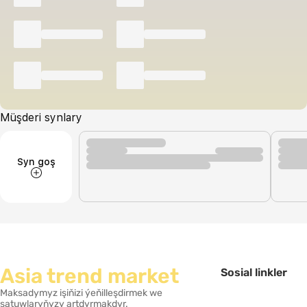
Müşderi synlary
Syn goş
Asia trend market
Sosial linkler
Maksadymyz işiňizi ýeňilleşdirmek we
satuwlaryňyzy artdyrmakdyr.