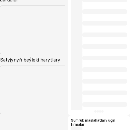
Satyjynyň beýleki harytlary
Gümrük maslahatlary üçin
firmalar