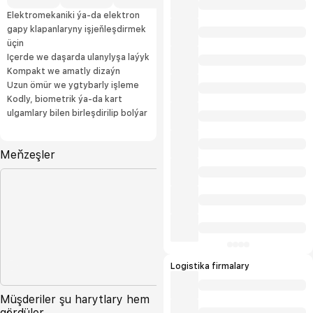
Elektromekaniki ýa-da elektron
gapy klapanlaryny işjeňleşdirmek
üçin
Içerde we daşarda ulanylyşa laýyk
Kompakt we amatly dizaýn
Uzun ömür we ygtybarly işleme
Kodly, biometrik ýa-da kart
ulgamlary bilen birleşdirilip bolýar
Meňzeşler
Logistika firmalary
Müşderiler şu harytlary hem
gördüler