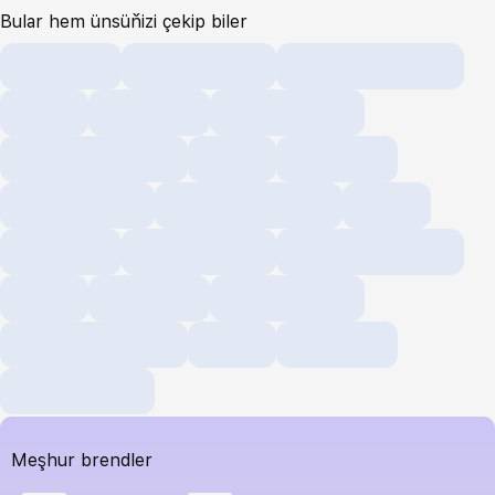
Bular hem ünsüňizi çekip biler
Meşhur brendler