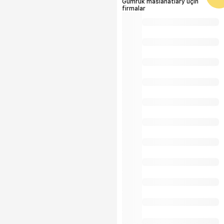
Gümrük maslahatlary üçin
firmalar