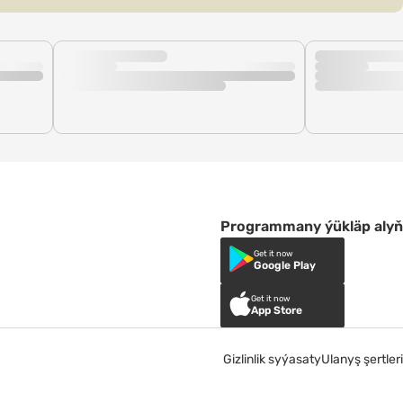
Programmany ýükläp alyň
Get it now
Google Play
Get it now
App Store
Gizlinlik syýasaty
Ulanyş şertleri