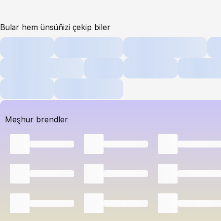
Bular hem ünsüňizi çekip biler
Meşhur brendler