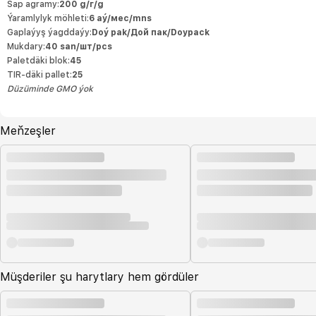
Sap agramy:
200 g/г/g
Ýaramlylyk möhleti:
6 aý/мес/mns
Gaplaýyş ýagddaýy:
Doý pak/Дой пак/Doypack
Mukdary:
40 san/шт/pcs
Paletdäki blok:
45
TIR-däki pallet:
25
Düzüminde GMO ýok
Meňzeşler
Müşderiler şu harytlary hem gördüler