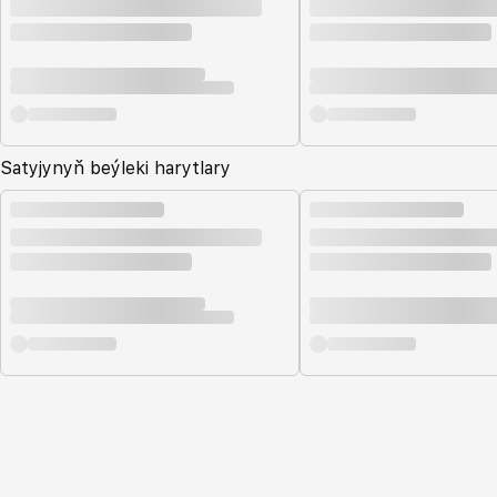
Satyjynyň beýleki harytlary