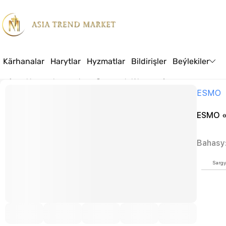
Kärhanalar
Harytlar
Hyzmatlar
Bildirişler
Beýlekiler
Baş sahypa
Harytlar
Azyk
Tagamlandyryjylar, burçlar we souslar
ESM
ESMO
ESMO «
Bahasy
Sargy