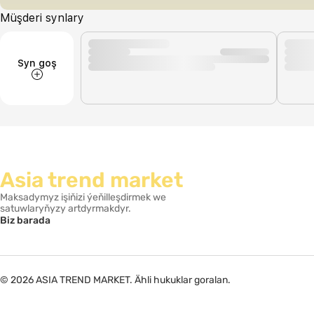
Müşderi synlary
Syn goş
Asia trend market
Maksadymyz işiňizi ýeňilleşdirmek we
satuwlaryňyzy artdyrmakdyr.
Biz barada
© 2026 ASIA TREND MARKET. Ähli hukuklar goralan.