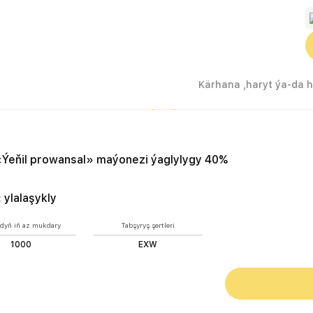
O «Ýeňil prowansal» maýonezi ýaglylygy 40%
Ýeňil prowansal» maýonezi ýaglylygy 40%
:
ylalaşykly
dyň iň az mukdary
Tabşyryş şertleri
1000
EXW