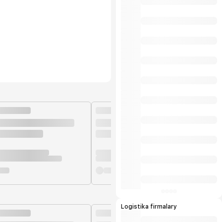
ähli önümçilik ulgamlary dolandyryş
standartlarynyň we ISO9001:2015 we
HACCP talaplaryna laýyk gelýär.
Öndürilen önümleriň ýokary hilli halkara
ülňülerine laýyk gelýär we öndürijä
eksport etmäge mümkinçilik berýär.
Önümlerimiziň tebigylygy «Owadan
Ülke» hojalyk jemgyýetiniň ähli önümleri
içerki telekeçiler tarapyndan ösdürilip
ýetişdirilýän ekalogiýa taýdan arassa oba
hojalyk önümlerinden öndürilýär. Biziň
kärhanamyzda döwrebap tehnalogiýalar
bilen öndürilýän ýokary hilli önümler
daşary ýurtdan gelýän önümleriň ornuny
tutyp elýeterli bahalarda ak
bazarlarymyzy bezeýär we önümlerimiz
halkymyz tarapyndan uly islegler bilen
sarp edilýän önümleriň ilkinjileriniň
hatarynda gelýär. Bu bolsa bize
önümlerimiziň içerki bazarlarmyzdan
artan bölegini eksport etmäge bolan
mümkinçiligimizi artdyrýar.
Logistika firmalary