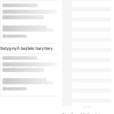
Satyjynyň beýleki harytlary