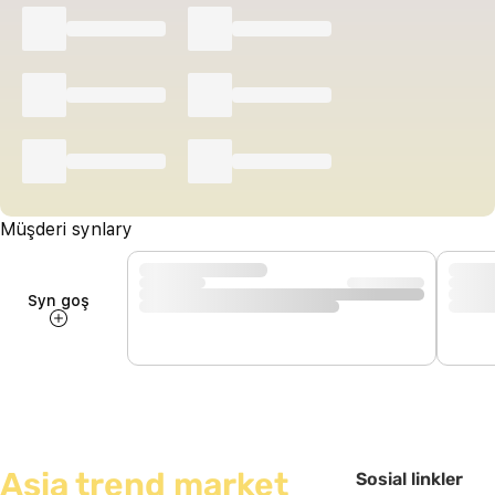
Müşderi synlary
Syn goş
Asia trend market
Sosial linkler