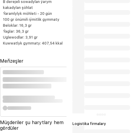
B derejeli sowadylan ýarym
kakadylan şöhlat
Ýaramlylyk möhleti - 20 gün
100 gr önümiň iýmitlik gymmaty
Beloklar: 16,3 gr
Ýaglar: 36,3 gr
Uglewodlar: 3,91 gr
Kuwwatlyk gymmaty: 407,54 kkal
Meňzeşler
Müşderiler şu harytlary hem
Logistika firmalary
gördüler