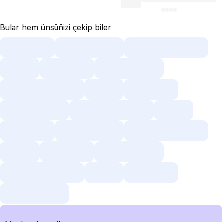
Bular hem ünsüňizi çekip biler