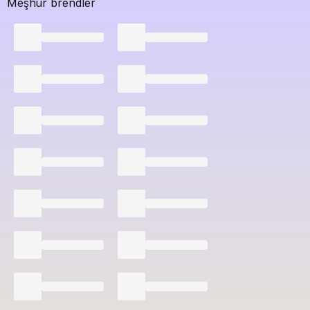
Meşhur brendler