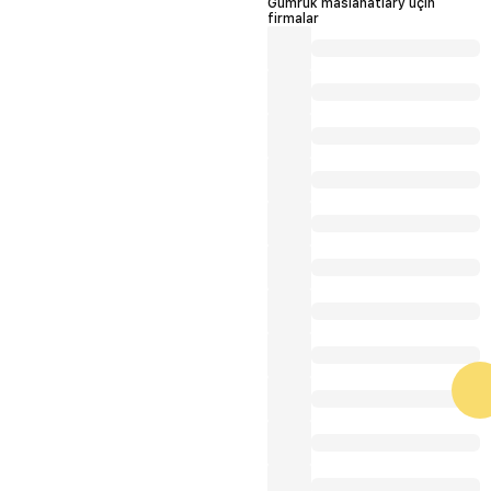
Gümrük maslahatlary üçin
firmalar