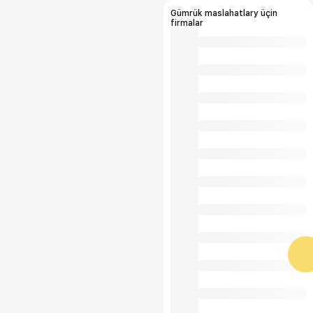
Gümrük maslahatlary üçin
firmalar