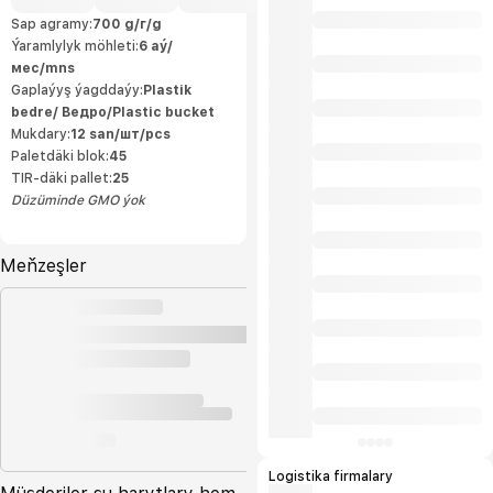
ulgamlaryny durmuşa geçirdi. Kärhanada
ähli önümçilik ulgamlary dolandyryş
Sap agramy:
700 g/г/g
standartlarynyň we ISO9001:2015 we
Ýaramlylyk möhleti:
6 aý/
HACCP talaplaryna laýyk gelýär.
Öndürilen önümleriň ýokary hilli halkara
мес/mns
ülňülerine laýyk gelýär we öndürijä
eksport etmäge mümkinçilik berýär.
Gaplaýyş ýagddaýy:
Plastik
Önümlerimiziň tebigylygy «Owadan
bedre/ Ведро/Plastic bucket
Ülke» hojalyk jemgyýetiniň ähli önümleri
içerki telekeçiler tarapyndan ösdürilip
Mukdary:
12 san/шт/pcs
ýetişdirilýän ekalogiýa taýdan arassa oba
hojalyk önümlerinden öndürilýär. Biziň
Paletdäki blok:
45
kärhanamyzda döwrebap tehnalogiýalar
TIR-däki pallet:
25
bilen öndürilýän ýokary hilli önümler
daşary ýurtdan gelýän önümleriň ornuny
Düzüminde GMO ýok
tutyp elýeterli bahalarda ak
bazarlarymyzy bezeýär we önümlerimiz
halkymyz tarapyndan uly islegler bilen
sarp edilýän önümleriň ilkinjileriniň
hatarynda gelýär. Bu bolsa bize
Meňzeşler
önümlerimiziň içerki bazarlarmyzdan
artan bölegini eksport etmäge bolan
mümkinçiligimizi artdyrýar.
Logistika firmalary