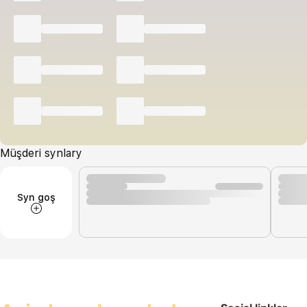
Müşderi synlary
Syn goş