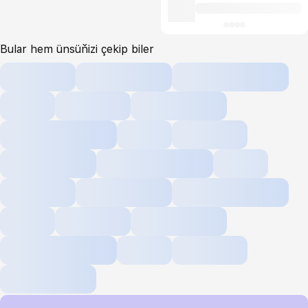
Bular hem ünsüňizi çekip biler