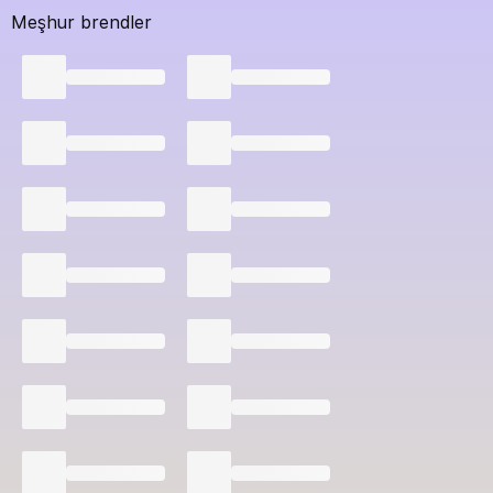
Meşhur brendler