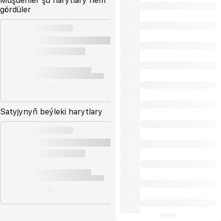
Müşderiler şu harytlary hem
gördüler
Satyjynyň beýleki harytlary