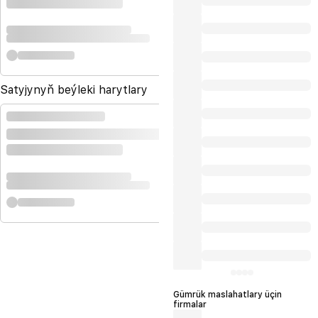
Satyjynyň beýleki harytlary
Gümrük maslahatlary üçin
firmalar