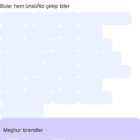
Bular hem ünsüňizi çekip biler
Meşhur brendler