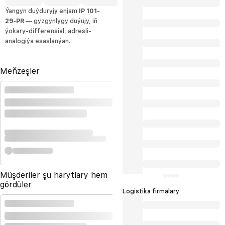
Ýangyn duýduryjy enjam
IP 101-
29-PR
— gyzgynlygy duýujy, iň
ýokary-differensial, adresli-
analogiýa esaslanýan.
Meňzeşler
Müşderiler şu harytlary hem
gördüler
Logistika firmalary