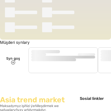
Müşderi synlary
Syn goş
Asia trend market
Sosial linkler
Maksadymyz işiňizi ýeňilleşdirmek we
satuwlaryňyzy artdyrmakdyr.