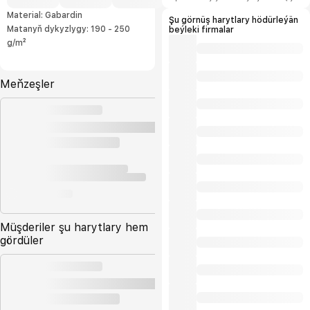
şertlerini hödürleýäris.
Material: Gabardin
Şu görnüş harytlary hödürleýän
Matanyň dykyzlygy: 190 - 250
beýleki firmalar
g/m²
Meňzeşler
Müşderiler şu harytlary hem
gördüler