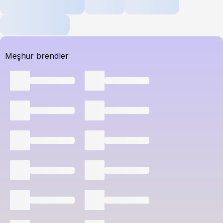
Meşhur brendler