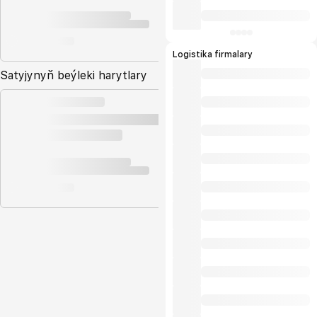
Logistika firmalary
Satyjynyň beýleki harytlary