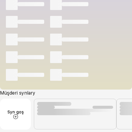
Müşderi synlary
Syn goş