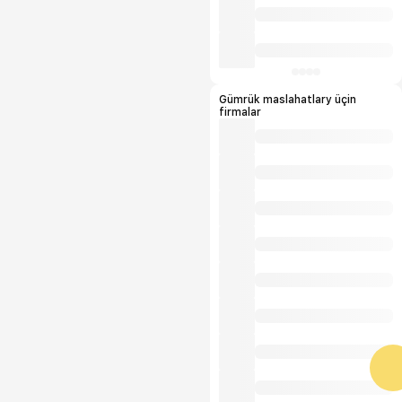
Gümrük maslahatlary üçin
firmalar