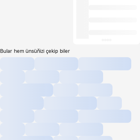
Bular hem ünsüňizi çekip biler