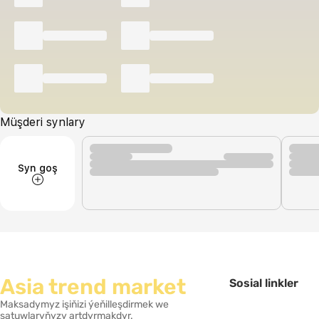
Müşderi synlary
Syn goş
Asia trend market
Sosial linkler
Maksadymyz işiňizi ýeňilleşdirmek we
satuwlaryňyzy artdyrmakdyr.