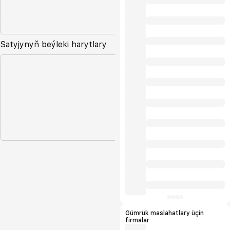
Satyjynyň beýleki harytlary
Gümrük maslahatlary üçin
firmalar