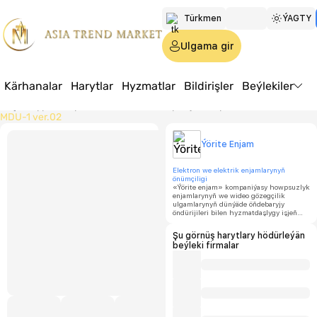
Türkmen
ÝAGTY
Русский
Ulgama gir
English
Kärhanalar
Harytlar
Hyzmatlar
Bildirişler
Beýlekiler
Baş sahypa
Harytlar
Elektronika we öý enjamlary
Elektronika
MDU-1 ver.02
Ajax Se
Ýörite Enjam
MDU-1 
Elektron we elektrik enjamlarynyň
önümçiligi
«Ýörite enjam» kompaniýasy howpsuzlyk
enjamlarynyň we wideo gözegçilik
ulgamlarynyň dünýäde öňdebaryjy
Bahasy
öndürijileri bilen hyzmatdaşlygy işjeň
ösdürýär.
Häzirki wagtda biz howpsuzlyk we
Sargydyň
Şu görnüş harytlary hödürleýän
wideo gözegçilik ulgamlaryny işläp
az mukda
beýleki firmalar
taýýarlamak ugrunda dünýäde meşhur
Ajax Security System
markasynyň
1000
resmi dilleri bolup çykyş edýäris.