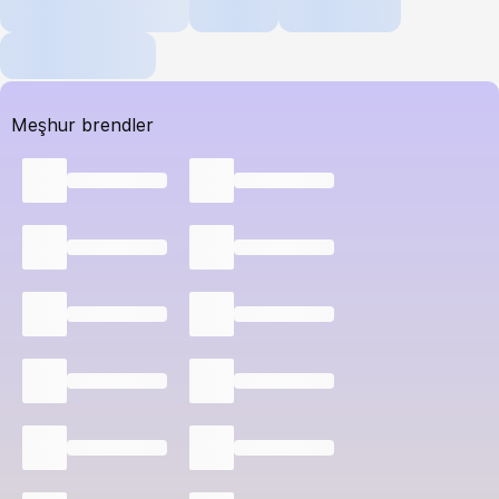
Meşhur brendler