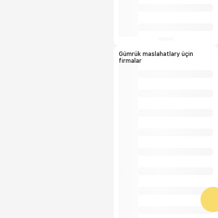
Gümrük maslahatlary üçin
firmalar