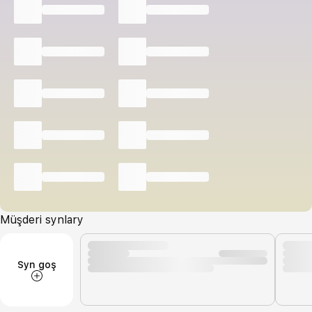
Müşderi synlary
Syn goş