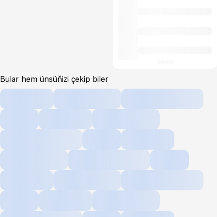
Bular hem ünsüňizi çekip biler