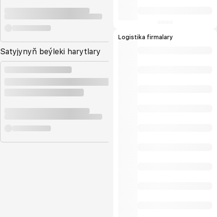
Logistika firmalary
Satyjynyň beýleki harytlary