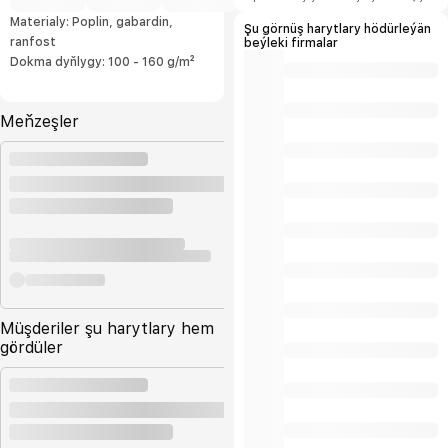
şertlerini hödürleýäris.
Materialy: Poplin, gabardin,
Şu görnüş harytlary hödürleýän
ranfost
beýleki firmalar
Dokma dyňlygy: 100 - 160 g/m²
Meňzeşler
Müşderiler şu harytlary hem
gördüler