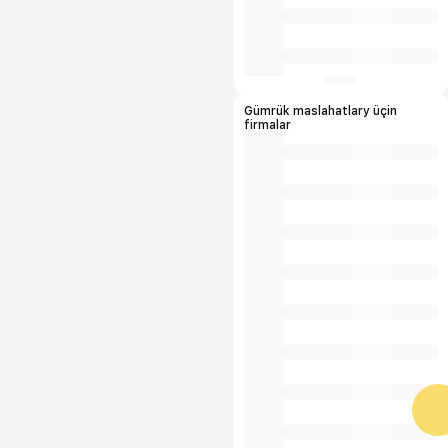
Gümrük maslahatlary üçin
firmalar