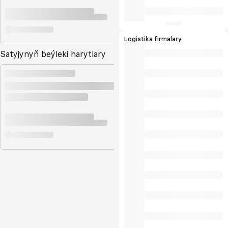
Logistika firmalary
Satyjynyň beýleki harytlary