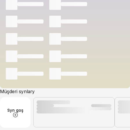
Müşderi synlary
Syn goş