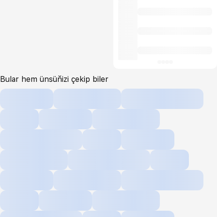
Bular hem ünsüňizi çekip biler