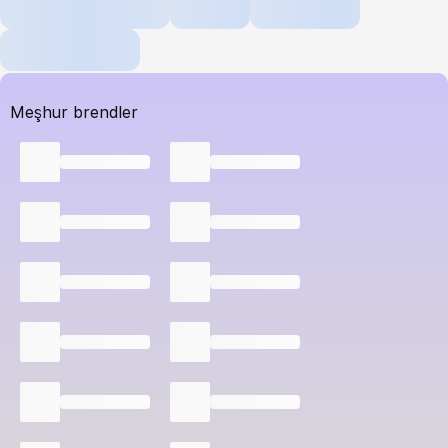
Meşhur brendler