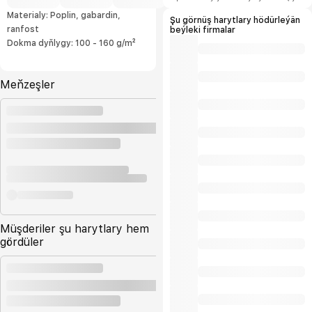
şertlerini hödürleýäris.
Materialy: Poplin, gabardin,
Şu görnüş harytlary hödürleýän
ranfost
beýleki firmalar
Dokma dyňlygy: 100 - 160 g/m²
Meňzeşler
Müşderiler şu harytlary hem
gördüler