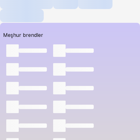
Meşhur brendler