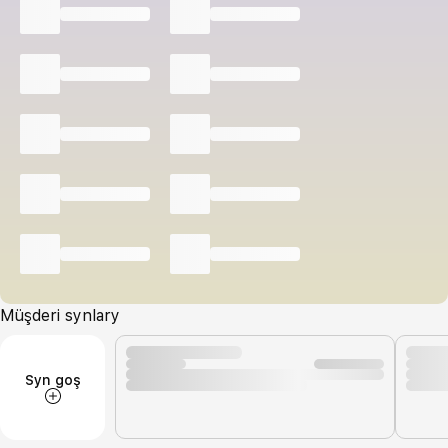
Müşderi synlary
Syn goş