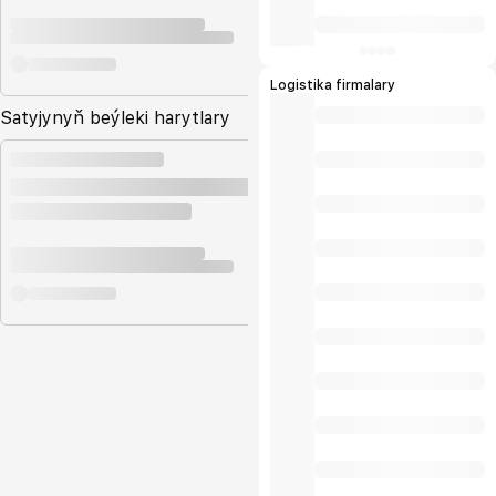
Logistika firmalary
Satyjynyň beýleki harytlary