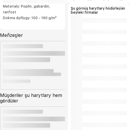
şertlerini hödürleýäris.
Materialy: Poplin, gabardin,
Şu görnüş harytlary hödürleýän
ranfost
beýleki firmalar
Dokma dyňlygy: 100 - 160 g/m²
Meňzeşler
Müşderiler şu harytlary hem
gördüler