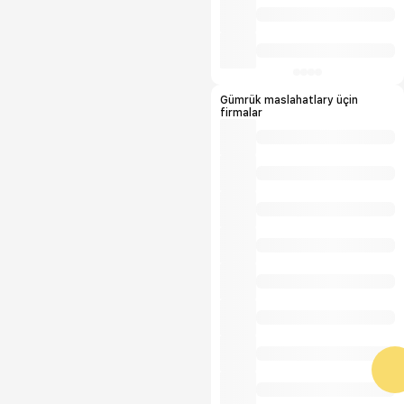
Gümrük maslahatlary üçin
firmalar