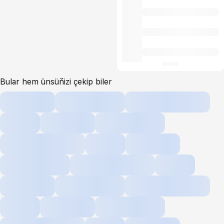
Bular hem ünsüňizi çekip biler