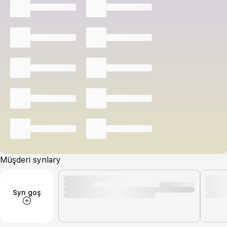
Müşderi synlary
Syn goş