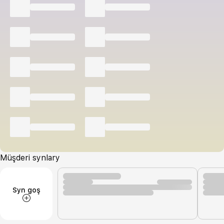
Müşderi synlary
Syn goş