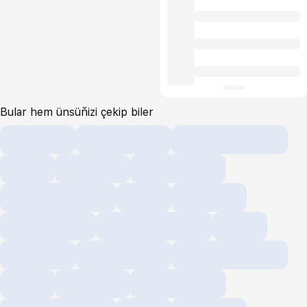
Bular hem ünsüňizi çekip biler