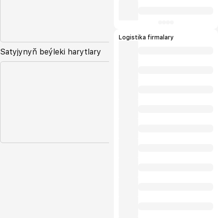
Logistika firmalary
Satyjynyň beýleki harytlary