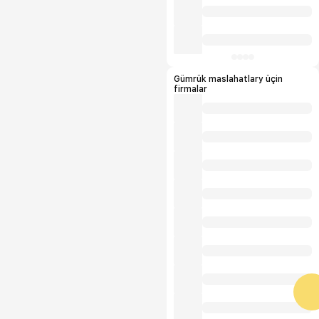
Gümrük maslahatlary üçin
firmalar