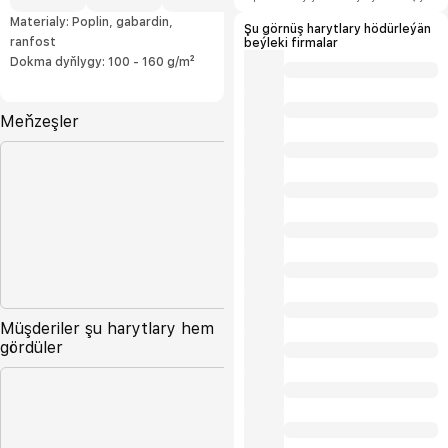
şertlerini hödürleýäris.
Materialy: Poplin, gabardin,
Şu görnüş harytlary hödürleýän
ranfost
beýleki firmalar
Dokma dyňlygy: 100 - 160 g/m²
Meňzeşler
Müşderiler şu harytlary hem
gördüler