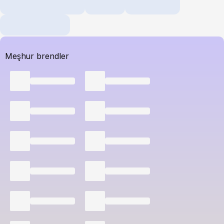
Meşhur brendler