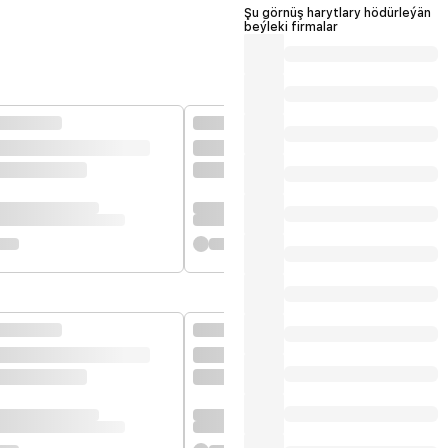
Şu görnüş harytlary hödürleýän
beýleki firmalar