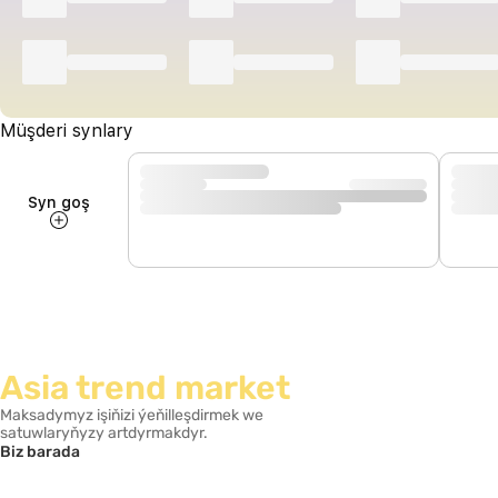
Müşderi synlary
Syn goş
Asia trend market
Maksadymyz işiňizi ýeňilleşdirmek we
satuwlaryňyzy artdyrmakdyr.
Biz barada