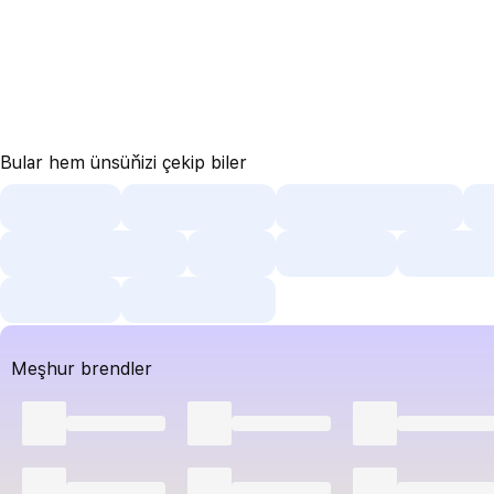
Bular hem ünsüňizi çekip biler
Meşhur brendler