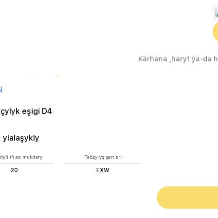
r
Lukmançylyk eşigi D4
N
ylyk eşigi D4
:
ylalaşykly
dyň iň az mukdary
Tabşyryş şertleri
20
EXW