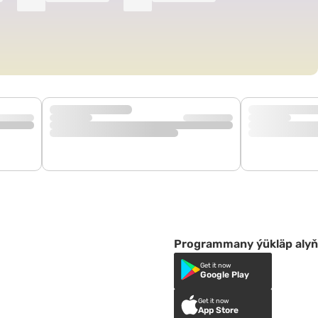
Programmany ýükläp alyň
Get it now
Google Play
Get it now
App Store