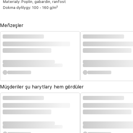
Materialy: Poplin, gabardin, ranfost
Dokma dyňlygy: 100 - 160 g/m²
Meňzeşler
Müşderiler şu harytlary hem gördüler