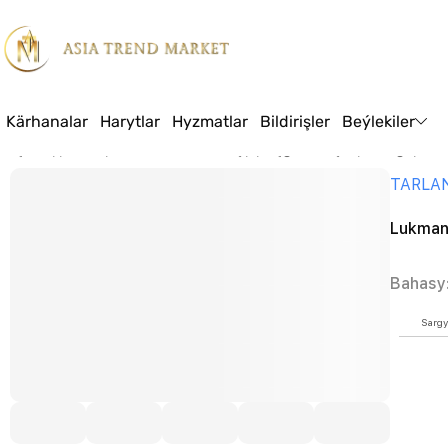
Kärhanalar
Harytlar
Hyzmatlar
Bildirişler
Beýlekiler
Baş sahypa
Harytlar
Tekstil
Lukmançylyk işgärleri üçin ýörite geýimle
TARLA
Lukmanç
Bahasy
Sargy