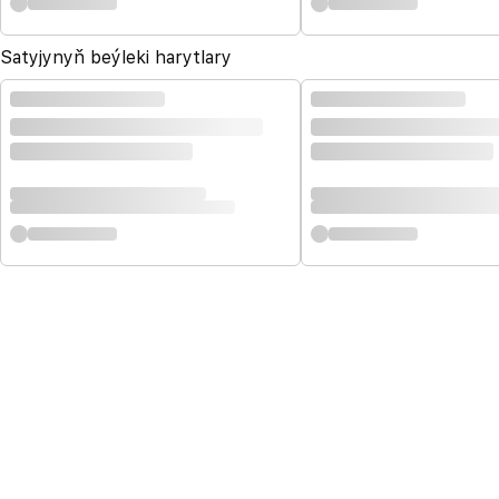
Satyjynyň beýleki harytlary