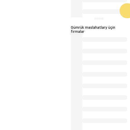
Gümrük maslahatlary üçin
firmalar