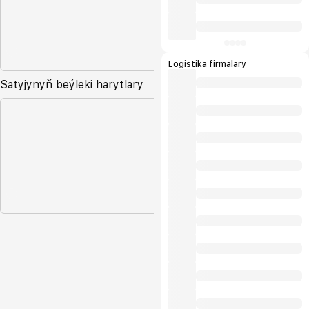
Logistika firmalary
Satyjynyň beýleki harytlary