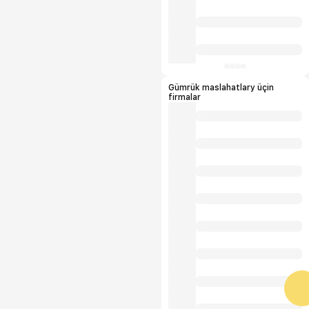
Gümrük maslahatlary üçin
firmalar