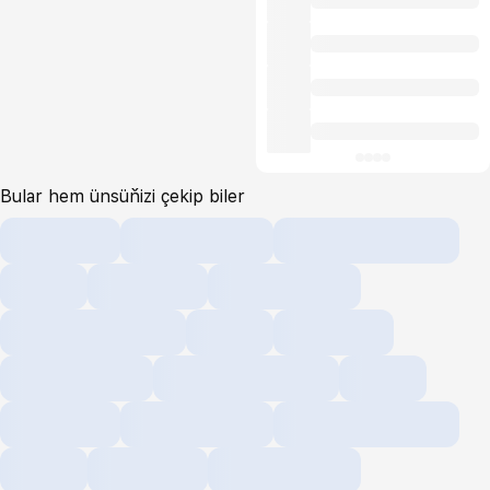
Bular hem ünsüňizi çekip biler