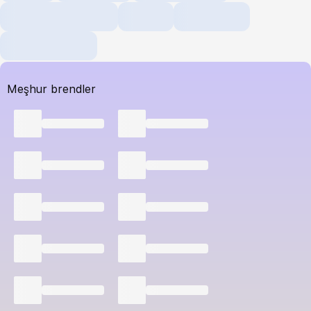
Meşhur brendler