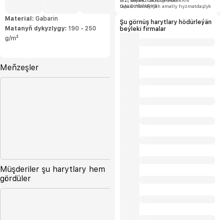
bizi beýleki öndürijilerden
BIZ, BIRINJI BOLUP HAÝRAN
tapawutlandyrýan amatly hyzmatdaşlyk
GALDYRÝARYS!
şertlerini hödürleýäris.
Material:
Gabarin
Şu görnüş harytlary hödürleýän
Matanyň dykyzlygy:
190 - 250
beýleki firmalar
g/m²
Meňzeşler
Müşderiler şu harytlary hem
gördüler