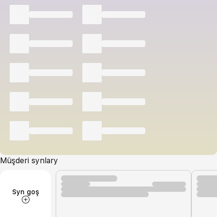
Müşderi synlary
Syn goş