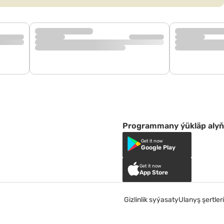
Programmany ýükläp alyň
Get it now
Google Play
Get it now
App Store
Gizlinlik syýasaty
Ulanyş şertleri