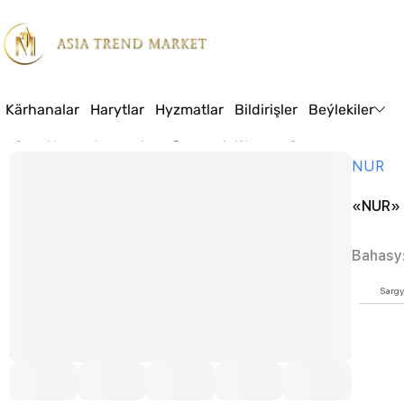
Kärhanalar
Harytlar
Hyzmatlar
Bildirişler
Beýlekiler
Baş sahypa
Harytlar
Azyk
Tagamlandyryjylar, burçlar we souslar
«NU
NUR
«NUR» 
Bahasy
Sargy