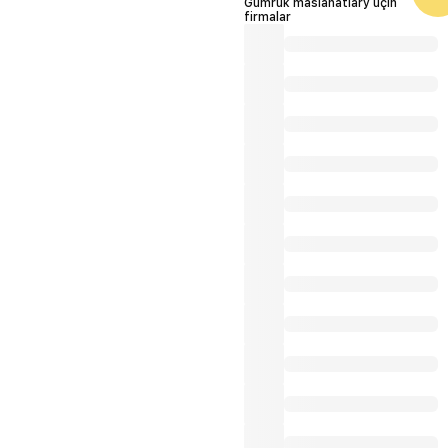
Gümrük maslahatlary üçin
firmalar