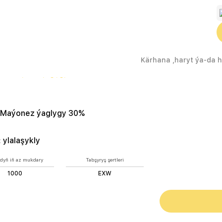
R» Maýonez ýaglygy 30%
Maýonez ýaglygy 30%
:
ylalaşykly
dyň iň az mukdary
Tabşyryş şertleri
1000
EXW