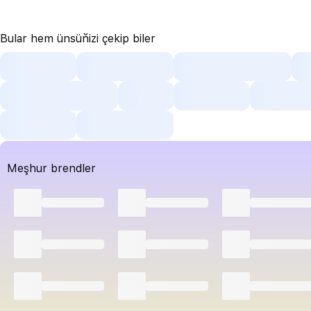
Bular hem ünsüňizi çekip biler
Meşhur brendler