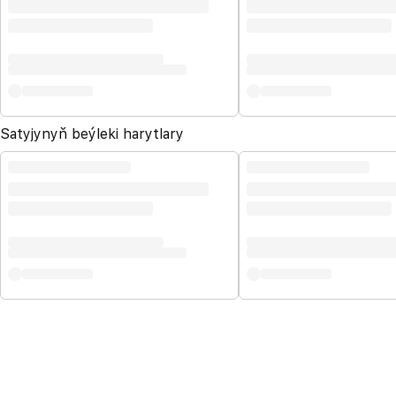
Satyjynyň beýleki harytlary