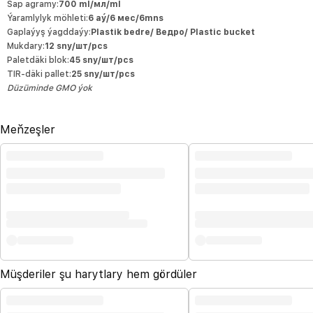
Sap agramy:
700 ml/мл/ml
Ýaramlylyk möhleti:
6 aý/6 мес/6mns
Gaplaýyş ýagddaýy:
Plastik bedre/ Ведро/ Plastic bucket
Mukdary:
12 sny/шт/pcs
Paletdäki blok:
45 sny/шт/pcs
TIR-däki pallet:
25 sny/шт/pcs
Düzüminde GMO ýok
Meňzeşler
Müşderiler şu harytlary hem gördüler