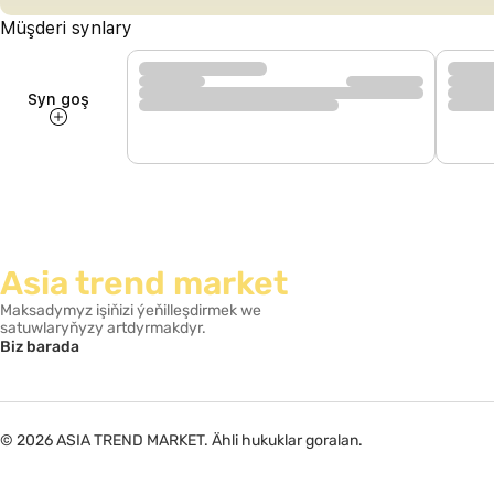
Müşderi synlary
Syn goş
Asia trend market
Maksadymyz işiňizi ýeňilleşdirmek we
satuwlaryňyzy artdyrmakdyr.
Biz barada
© 2026 ASIA TREND MARKET. Ähli hukuklar goralan.