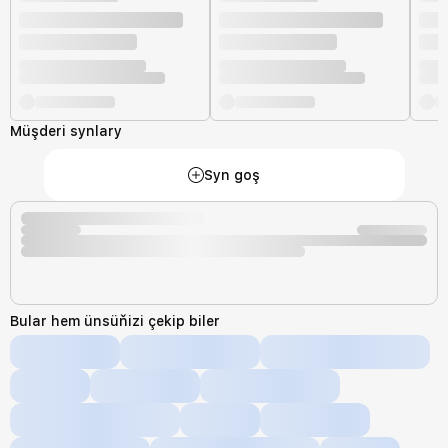
Müşderi synlary
Syn goş
Bular hem ünsüňizi çekip biler