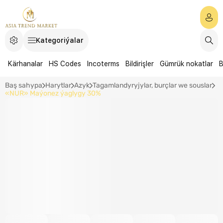
Kategoriýalar
Kärhanalar
HS Codes
Incoterms
Bildirişler
Gümrük nokatlar
B
Baş sahypa
Harytlar
Azyk
Tagamlandyryjylar, burçlar we souslar
«NUR» Maýonez ýaglygy 30%