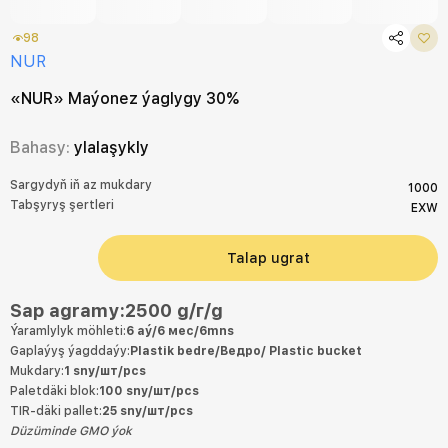
98
NUR
«NUR» Maýonez ýaglygy 30%
Bahasy:
ylalaşykly
Sargydyň iň az mukdary
1000
Tabşyryş şertleri
EXW
Talap ugrat
Sap agramy:2500 g/г/g
Ýaramlylyk möhleti:
6 aý/6 мес/6mns
Gaplaýyş ýagddaýy:
Plastik bedre/Ведро/ Plastic bucket
Mukdary:
1 sny/шт/pcs
Paletdäki blok:
100 sny/шт/pcs
TIR-däki pallet:
25 sny/шт/pcs
Düzüminde GMO ýok