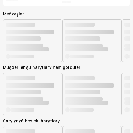
Meňzeşler
Müşderiler şu harytlary hem gördüler
Satyjynyň beýleki harytlary