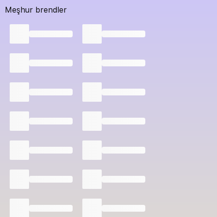
Meşhur brendler