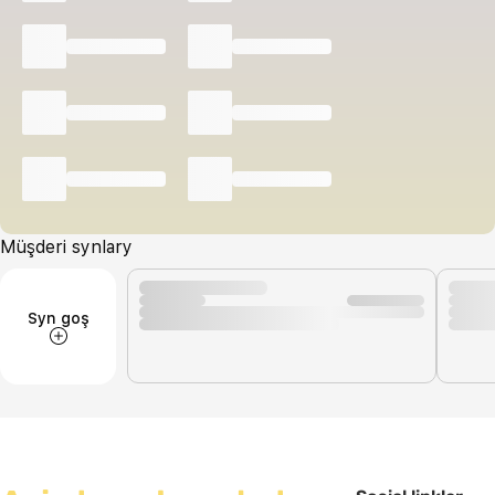
Müşderi synlary
Syn goş