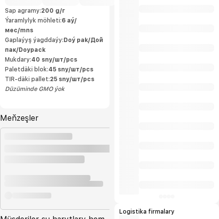
ulgamlaryny durmuşa geçirdi. Kärhanada
ähli önümçilik ulgamlary dolandyryş
Sap agramy:
200 g/г
standartlarynyň we ISO9001:2015 we
Ýaramlylyk möhleti:
6 aý/
HACCP talaplaryna laýyk gelýär.
Öndürilen önümleriň ýokary hilli halkara
мес/mns
ülňülerine laýyk gelýär we öndürijä
eksport etmäge mümkinçilik berýär.
Gaplaýyş ýagddaýy:
Doý pak/Дой
Önümlerimiziň tebigylygy «Owadan
пак/Doypack
Ülke» hojalyk jemgyýetiniň ähli önümleri
içerki telekeçiler tarapyndan ösdürilip
Mukdary:
40 sny/шт/pcs
ýetişdirilýän ekalogiýa taýdan arassa oba
hojalyk önümlerinden öndürilýär. Biziň
Paletdäki blok:
45 sny/шт/pcs
kärhanamyzda döwrebap tehnalogiýalar
TIR-däki pallet:
25 sny/шт/pcs
bilen öndürilýän ýokary hilli önümler
daşary ýurtdan gelýän önümleriň ornuny
Düzüminde GMO ýok
tutyp elýeterli bahalarda ak
bazarlarymyzy bezeýär we önümlerimiz
halkymyz tarapyndan uly islegler bilen
sarp edilýän önümleriň ilkinjileriniň
hatarynda gelýär. Bu bolsa bize
Meňzeşler
önümlerimiziň içerki bazarlarmyzdan
artan bölegini eksport etmäge bolan
mümkinçiligimizi artdyrýar.
Logistika firmalary