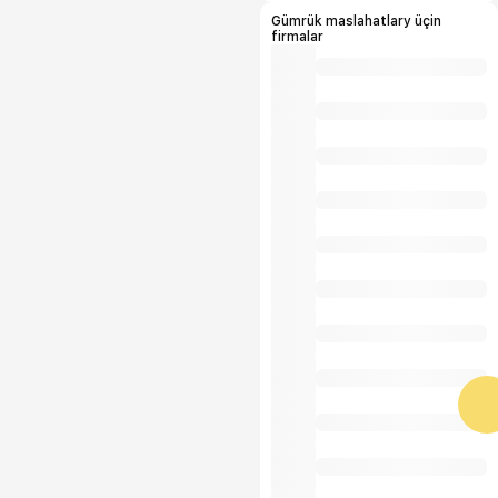
Gümrük maslahatlary üçin
firmalar