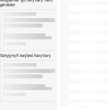
Müşderiler şu harytlary hem
gördüler
Satyjynyň beýleki harytlary