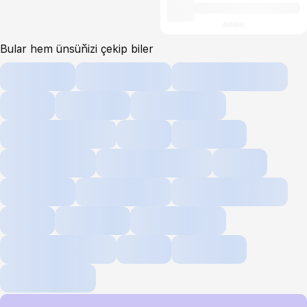
Bular hem ünsüňizi çekip biler