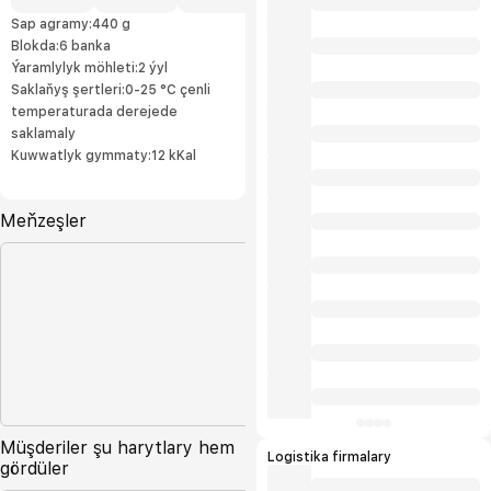
biziň ilatymyzda uly islege eýe.
Sap agramy:440 g
Blokda:6 banka
Ýaramlylyk möhleti:2 ýyl
Saklaňyş şertleri:0-25 °С çenli
temperaturada derejede
saklamaly
Kuwwatlyk gymmaty:12 kKal
Meňzeşler
Müşderiler şu harytlary hem
Logistika firmalary
gördüler