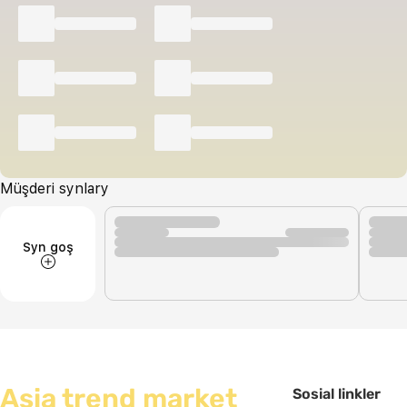
Müşderi synlary
Syn goş
Asia trend market
Sosial linkler