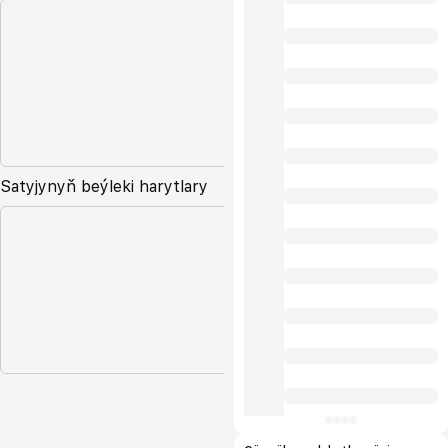
Satyjynyň beýleki harytlary