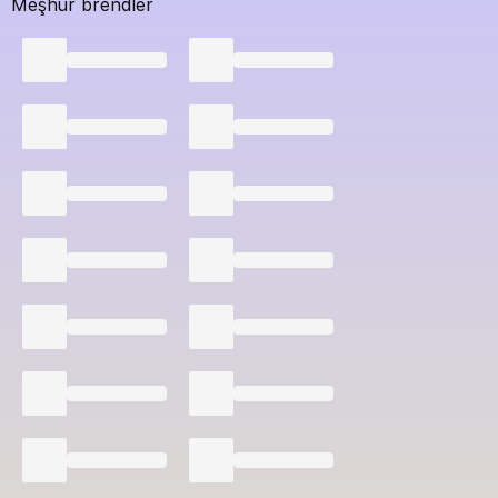
Meşhur brendler