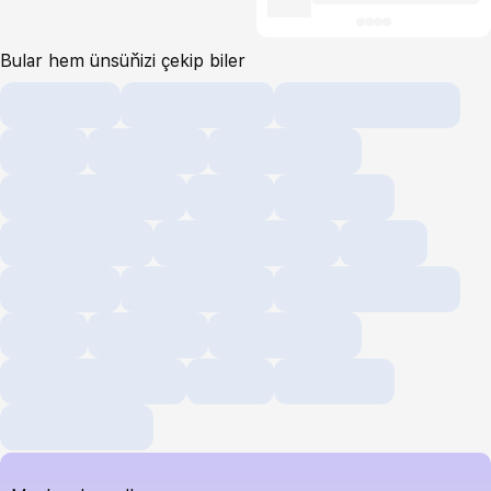
Bular hem ünsüňizi çekip biler