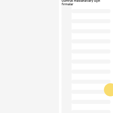
Gümrük maslahatlary üçin
firmalar