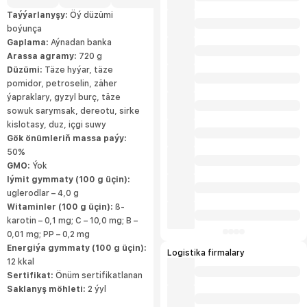
Taýýarlanyşy:
Öý düzümi
boýunça
Gaplama:
Aýnadan banka
Arassa agramy:
720 g
Düzümi:
Täze hyýar, täze
pomidor, petroselin, zäher
ýapraklary, gyzyl burç, täze
sowuk sarymsak, dereotu, sirke
kislotasy, duz, içgi suwy
Gök önümleriň massa paýy:
50%
GMO:
Ýok
Iýmit gymmaty (100 g üçin):
uglerodlar – 4,0 g
Witaminler (100 g üçin):
ß-
karotin – 0,1 mg; C – 10,0 mg; B –
0,01 mg; PP – 0,2 mg
Energiýa gymmaty (100 g üçin):
Logistika firmalary
12 kkal
Sertifikat:
Önüm sertifikatlanan
Saklanyş möhleti:
2 ýyl