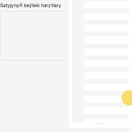
Satyjynyň beýleki harytlary