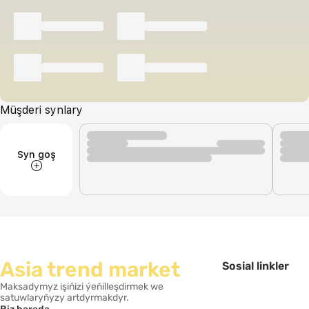
Müşderi synlary
Syn goş
Asia trend market
Sosial linkler
Maksadymyz işiňizi ýeňilleşdirmek we
satuwlaryňyzy artdyrmakdyr.