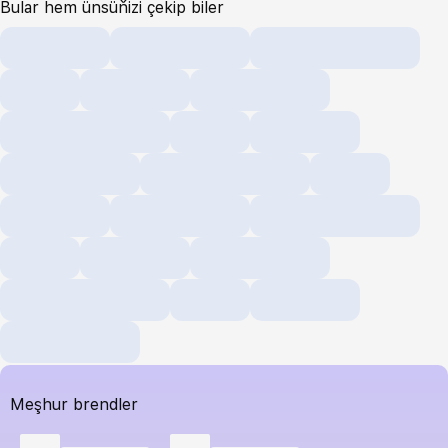
Bular hem ünsüňizi çekip biler
Meşhur brendler