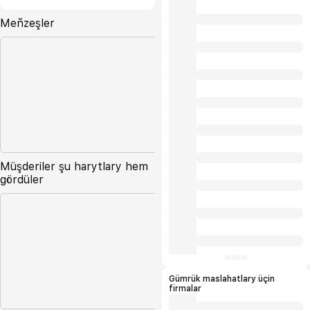
Meňzeşler
Müşderiler şu harytlary hem
gördüler
Gümrük maslahatlary üçin
firmalar