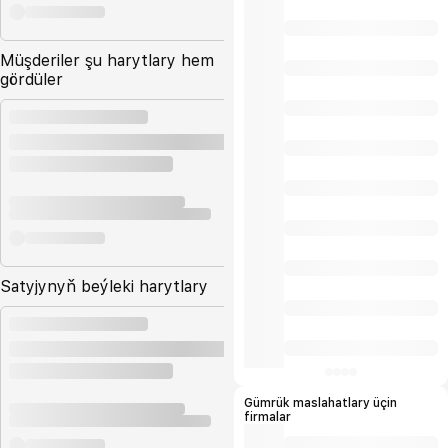
Müşderiler şu harytlary hem
gördüler
Satyjynyň beýleki harytlary
Gümrük maslahatlary üçin
firmalar