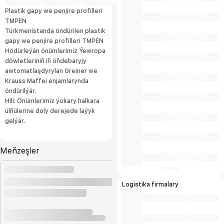
Plastik gapy we penjire profilleri
TMPEN
Türkmenistanda öndürilen plastik
gapy we penjire profilleri TMPEN
Hödürleýän önümlerimiz Ýewropa
döwletleriniň iň öňdebaryjy
awtomatlaşdyrylan Greiner we
Krauss Maffei enjamlarynda
öndürilýär.
Hili: Önümlerimiz ýokary halkara
ülňülerine doly derejede laýyk
gelýär.
Meňzeşler
Logistika firmalary