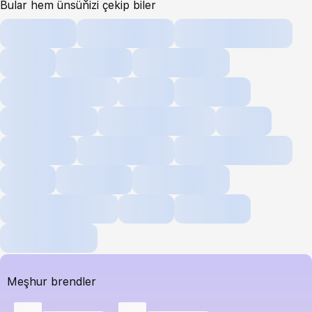
Bular hem ünsüňizi çekip biler
Meşhur brendler