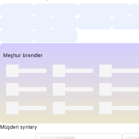
Meşhur brendler
Müşderi synlary