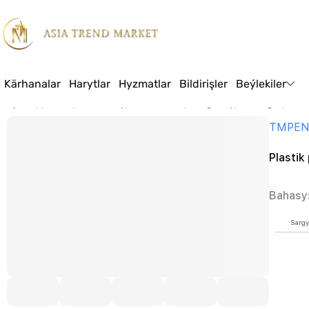
Kärhanalar
Harytlar
Hyzmatlar
Bildirişler
Beýlekiler
Baş sahypa
Harytlar
Gurluşyk materiallary we gurluşyk senagaty
Plas
TMPE
Plastik 
Bahasy
Sargy