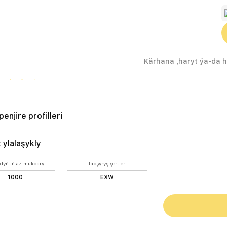
tik penjire profilleri
N
penjire profilleri
:
ylalaşykly
dyň iň az mukdary
Tabşyryş şertleri
1000
EXW