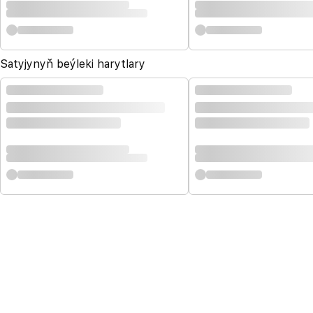
Satyjynyň beýleki harytlary