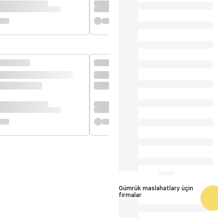
Gümrük maslahatlary üçin
firmalar