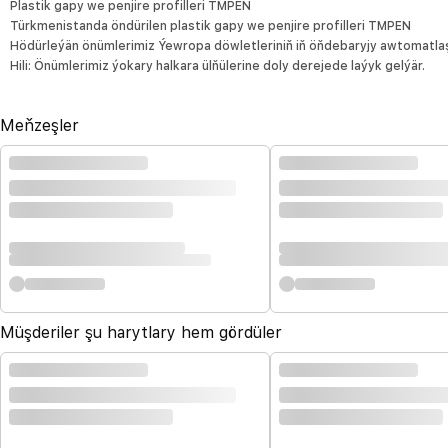
Plastik gapy we penjire profilleri TMPEN
Türkmenistanda öndürilen plastik gapy we penjire profilleri TMPEN
Hödürleýän önümlerimiz Ýewropa döwletleriniň iň öňdebaryjy awtomatlaş
Hili: Önümlerimiz ýokary halkara ülňülerine doly derejede laýyk gelýär.
Meňzeşler
Müşderiler şu harytlary hem gördüler