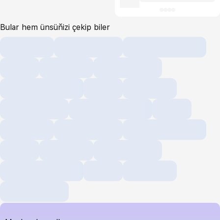
Bular hem ünsüňizi çekip biler