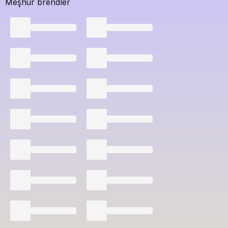
Meşhur brendler