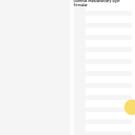
Gümrük maslahatlary üçin
firmalar