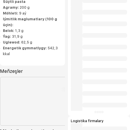
Süýtli pasta
Agramy:
200 g
Möhleti:
9 aý
Iýmitlik maglumatlary (100 g
üçin):
Belok:
1,3 g
Ýag:
31,9 g
Uglewod:
62,5 g
Energetik gymmatlygy:
542,3
kkal
Meňzeşler
Logistika firmalary