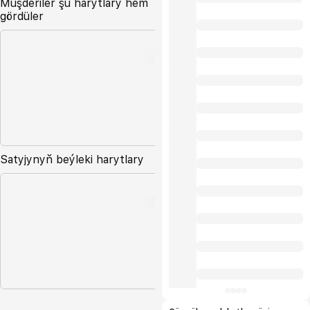
Müşderiler şu harytlary hem
gördüler
Satyjynyň beýleki harytlary