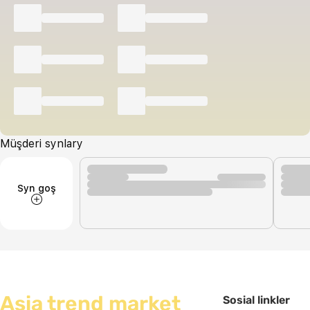
Müşderi synlary
Syn goş
Asia trend market
Sosial linkler