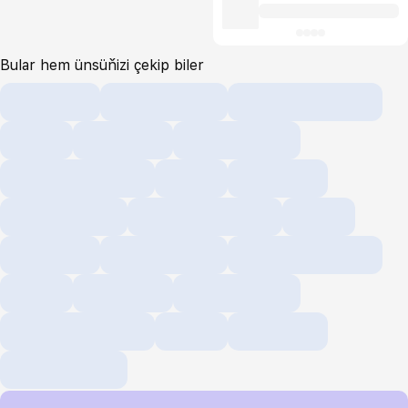
Bular hem ünsüňizi çekip biler