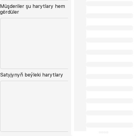
Müşderiler şu harytlary hem
gördüler
Satyjynyň beýleki harytlary