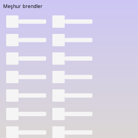
Meşhur brendler