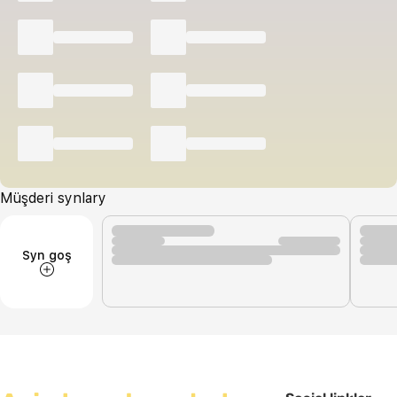
Müşderi synlary
Syn goş