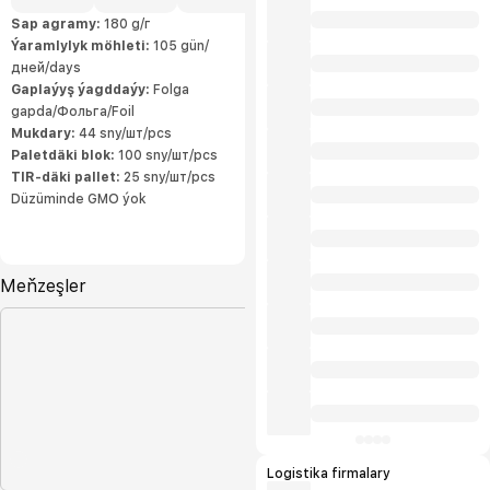
ulgamlaryny durmuşa geçirdi. Kärhanada
ähli önümçilik ulgamlary dolandyryş
Sap agramy:
180 g/г
standartlarynyň we ISO9001:2015 we
Ýaramlylyk möhleti:
105 gün/
HACCP talaplaryna laýyk gelýär.
Öndürilen önümleriň ýokary hilli halkara
дней/days
ülňülerine laýyk gelýär we öndürijä
eksport etmäge mümkinçilik berýär.
Gaplaýyş ýagddaýy:
Folga
Önümlerimiziň tebigylygy «Owadan
gapda/Фольга/Foil
Ülke» hojalyk jemgyýetiniň ähli önümleri
içerki telekeçiler tarapyndan ösdürilip
Mukdary:
44 sny/шт/pcs
ýetişdirilýän ekalogiýa taýdan arassa oba
hojalyk önümlerinden öndürilýär. Biziň
Paletdäki blok:
100 sny/шт/pcs
kärhanamyzda döwrebap tehnalogiýalar
TIR-däki pallet:
25 sny/шт/pcs
bilen öndürilýän ýokary hilli önümler
daşary ýurtdan gelýän önümleriň ornuny
Düzüminde GMO ýok
tutyp elýeterli bahalarda ak
bazarlarymyzy bezeýär we önümlerimiz
halkymyz tarapyndan uly islegler bilen
sarp edilýän önümleriň ilkinjileriniň
hatarynda gelýär. Bu bolsa bize
önümlerimiziň içerki bazarlarmyzdan
Meňzeşler
artan bölegini eksport etmäge bolan
mümkinçiligimizi artdyrýar.
Logistika firmalary