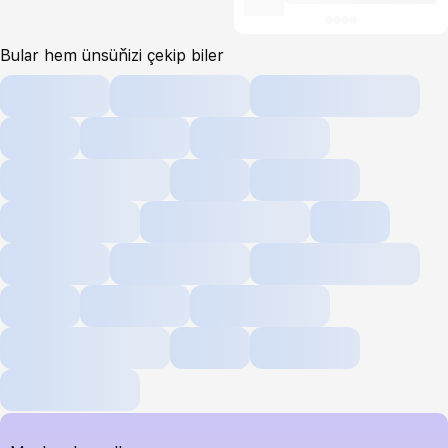
Bular hem ünsüňizi çekip biler