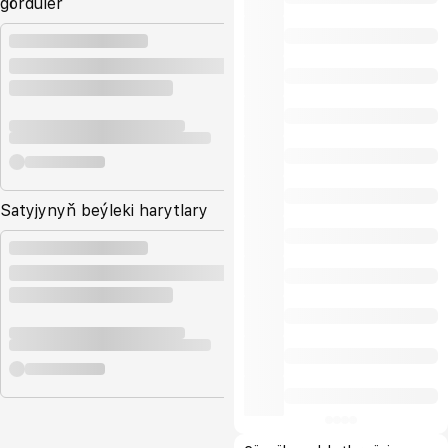
gördüler
Satyjynyň beýleki harytlary