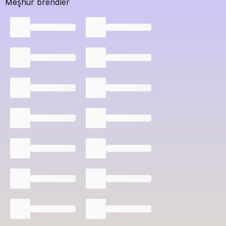
Meşhur brendler