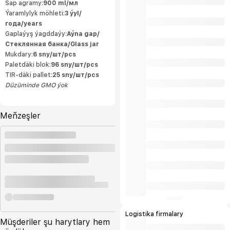
ähli önümçilik ulgamlary dolandyryş
Sap agramy:
900 ml/мл
standartlarynyň we ISO9001:2015 we
Ýaramlylyk möhleti:
3 ýyl/
HACCP talaplaryna laýyk gelýär.
Öndürilen önümleriň ýokary hilli halkara
года/years
ülňülerine laýyk gelýär we öndürijä
eksport etmäge mümkinçilik berýär.
Gaplaýyş ýagddaýy:
Aýna gap/
Önümlerimiziň tebigylygy «Owadan
Стеклянная банка/Glass jar
Ülke» hojalyk jemgyýetiniň ähli önümleri
içerki telekeçiler tarapyndan ösdürilip
Mukdary:
6 sny/шт/pcs
ýetişdirilýän ekalogiýa taýdan arassa oba
hojalyk önümlerinden öndürilýär. Biziň
Paletdäki blok:
96 sny/шт/pcs
kärhanamyzda döwrebap tehnalogiýalar
TIR-däki pallet:
25 sny/шт/pcs
bilen öndürilýän ýokary hilli önümler
daşary ýurtdan gelýän önümleriň ornuny
Düzüminde GMO ýok
tutyp elýeterli bahalarda ak
bazarlarymyzy bezeýär we önümlerimiz
halkymyz tarapyndan uly islegler bilen
sarp edilýän önümleriň ilkinjileriniň
hatarynda gelýär. Bu bolsa bize
Meňzeşler
önümlerimiziň içerki bazarlarmyzdan
artan bölegini eksport etmäge bolan
mümkinçiligimizi artdyrýar.
Logistika firmalary
Müşderiler şu harytlary hem