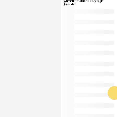
Gümrük maslahatlary üçin
firmalar