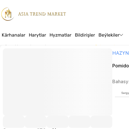
Kärhanalar
Harytlar
Hyzmatlar
Bildirişler
Beýlekiler
Baş sahypa
Harytlar
Azyk
GOÝUTMALAR
Pomidor goýutmasy
HAZYN
Pomido
Bahasy
Sargy