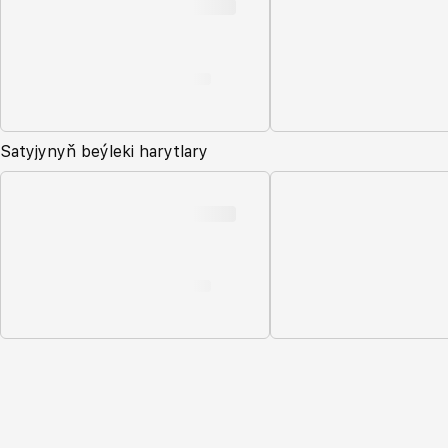
Satyjynyň beýleki harytlary