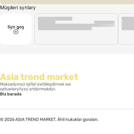
Müşderi synlary
Syn goş
Asia trend market
Maksadymyz işiňizi ýeňilleşdirmek we
satuwlaryňyzy artdyrmakdyr.
Biz barada
© 2026 ASIA TREND MARKET. Ähli hukuklar goralan.