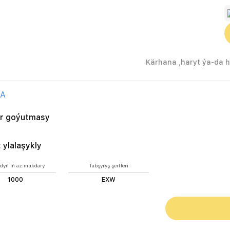
A
r goýutmasy
:
ylalaşykly
dyň iň az mukdary
Tabşyryş şertleri
1000
EXW