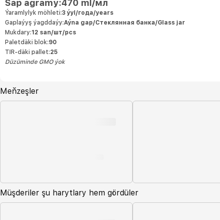
Sap agramy:
470 ml/мл
Ýaramlylyk möhleti:
3 ýyl/года/years
Gaplaýyş ýagddaýy:
Aýna gap/Стеклянная банка/Glass jar
Mukdary:
12 san/шт/pcs
Paletdäki blok:
90
TIR-däki pallet:
25
Düzüminde GMO ýok
Meňzeşler
Müşderiler şu harytlary hem gördüler