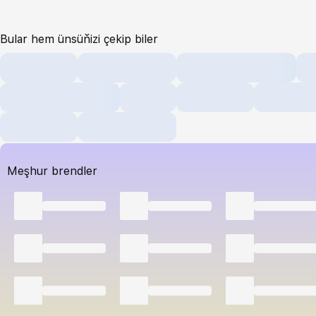
Bular hem ünsüňizi çekip biler
Meşhur brendler