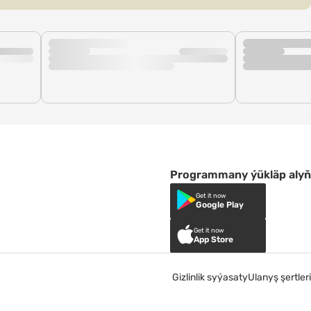
Programmany ýükläp alyň
Get it now
Google Play
Get it now
App Store
Gizlinlik syýasaty
Ulanyş şertleri