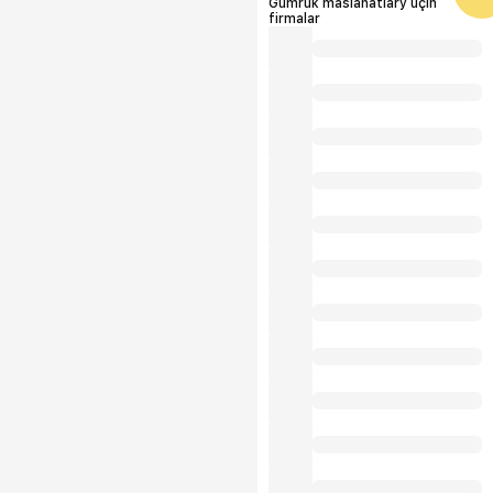
Gümrük maslahatlary üçin
firmalar