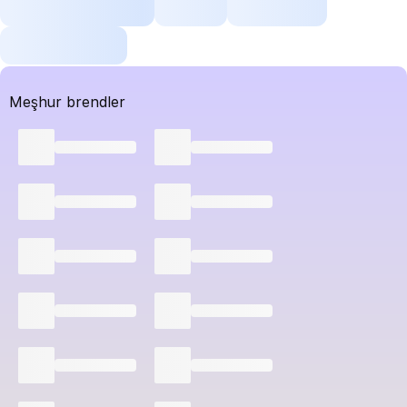
Meşhur brendler