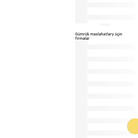
Gümrük maslahatlary üçin
firmalar