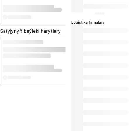
Logistika firmalary
Satyjynyň beýleki harytlary