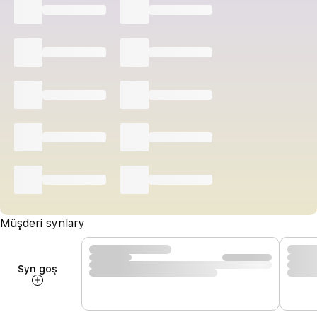
Müşderi synlary
Syn goş