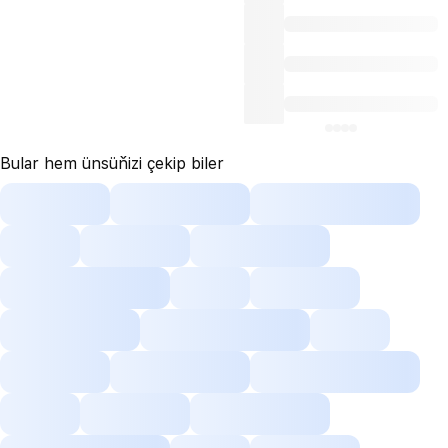
Bular hem ünsüňizi çekip biler