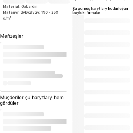
şertlerini hödürleýäris.
Material:
Gabardin
Şu görnüş harytlary hödürleýän
Matanyň dykyzlygy:
190 - 250
beýleki firmalar
g/m²
Meňzeşler
Müşderiler şu harytlary hem
gördüler