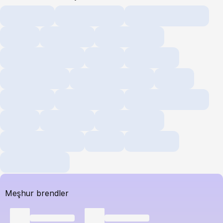
Meşhur brendler