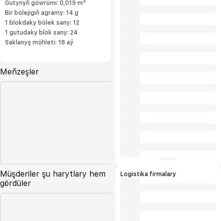
Gutynyň göwrümi: 0,019 m³
Bir bölejigiň agramy: 14 g
1 blokdaky bölek sany: 12
1 gutudaky blok sany: 24
Saklanyş möhleti: 18 aý
Meňzeşler
Müşderiler şu harytlary hem
Logistika firmalary
gördüler