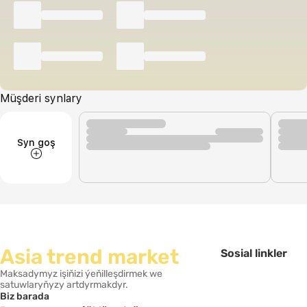
Müşderi synlary
Syn goş
Asia trend market
Sosial linkler
Maksadymyz işiňizi ýeňilleşdirmek we
satuwlaryňyzy artdyrmakdyr.
Biz barada