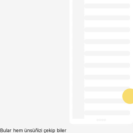
Bular hem ünsüňizi çekip biler