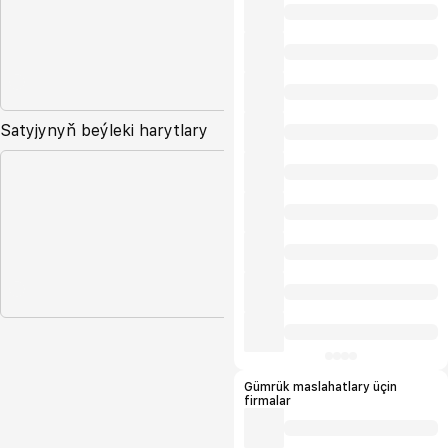
Satyjynyň beýleki harytlary
Gümrük maslahatlary üçin
firmalar