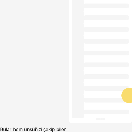
Bular hem ünsüňizi çekip biler