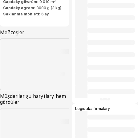
Gapdaky göwrüm:
0,010 m³
Gapdaky agram:
3000 g (3 kg)
Saklanma möhleti:
6 aý
Meňzeşler
Müşderiler şu harytlary hem
gördüler
Logistika firmalary