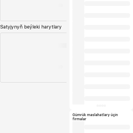
Satyjynyň beýleki harytlary
Gümrük maslahatlary üçin
firmalar