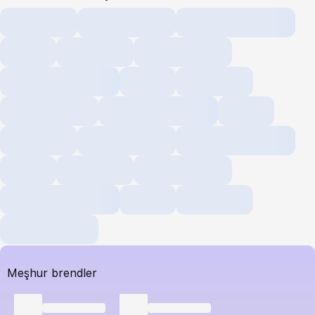
Meşhur brendler