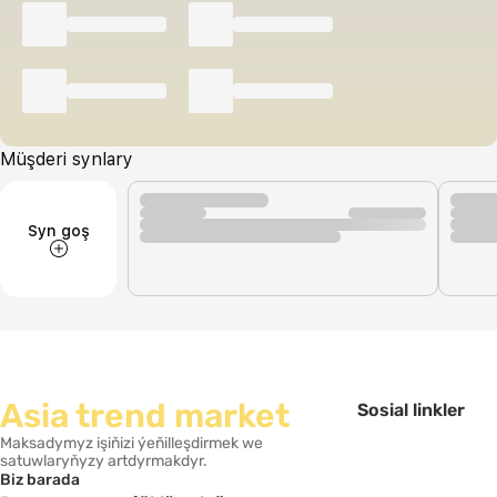
Müşderi synlary
Syn goş
Asia trend market
Sosial linkler
Maksadymyz işiňizi ýeňilleşdirmek we
satuwlaryňyzy artdyrmakdyr.
Biz barada