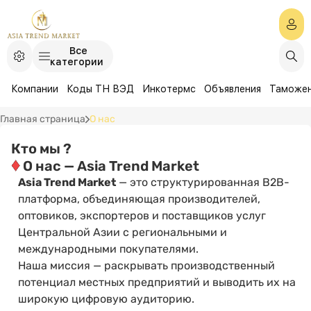
Все
категории
Компании
Коды ТН ВЭД
Инкотермс
Объявления
Таможе
Главная страница
О нас
Кто мы ?
♦
О нас — Asia Trend Market
Asia Trend Market
— это структурированная B2B-
платформа, объединяющая производителей,
оптовиков, экспортеров и поставщиков услуг
Центральной Азии с региональными и
международными покупателями.
Наша миссия — раскрывать производственный
потенциал местных предприятий и выводить их на
широкую цифровую аудиторию.