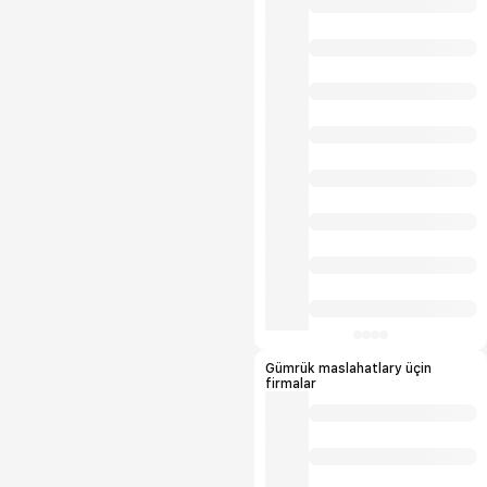
Gümrük maslahatlary üçin
firmalar