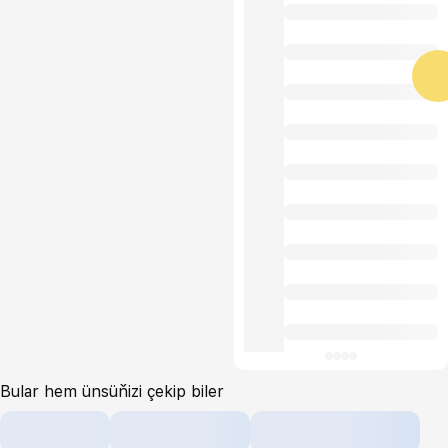
Bular hem ünsüňizi çekip biler