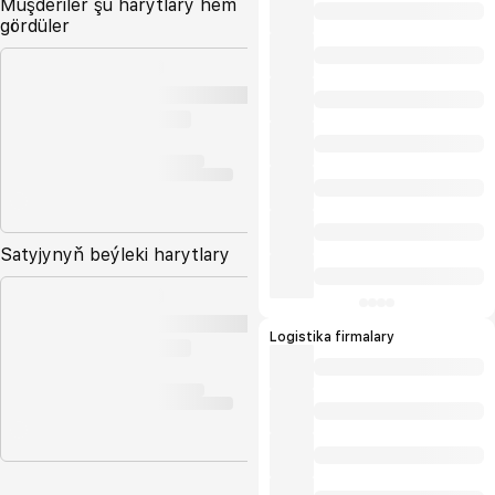
Müşderiler şu harytlary hem
gördüler
Satyjynyň beýleki harytlary
Logistika firmalary