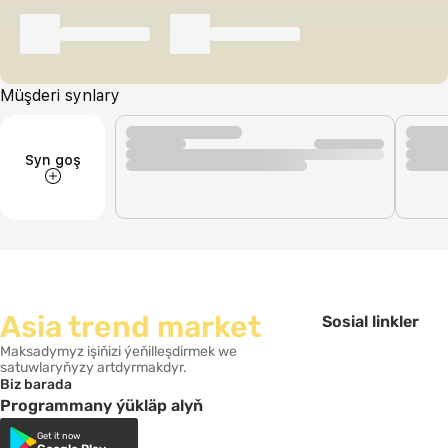
Müşderi synlary
Syn goş
Asia trend market
Sosial linkler
Maksadymyz işiňizi ýeňilleşdirmek we
satuwlaryňyzy artdyrmakdyr.
Biz barada
Programmany ýükläp alyň
Get it now