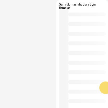
Gümrük maslahatlary üçin
firmalar