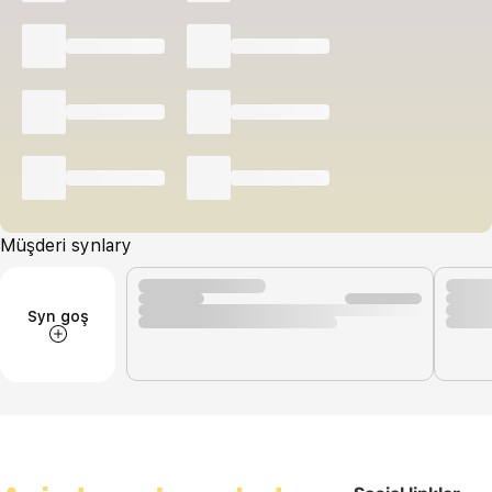
Müşderi synlary
Syn goş