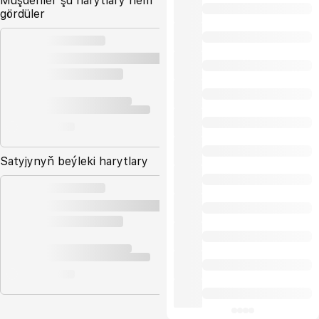
Müşderiler şu harytlary hem
gördüler
Satyjynyň beýleki harytlary