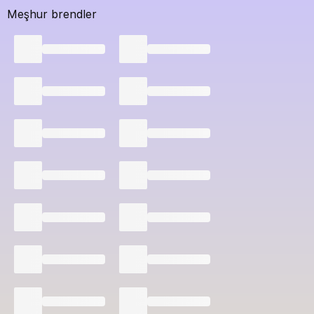
Meşhur brendler