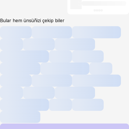
Bular hem ünsüňizi çekip biler