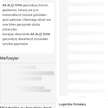
AK ALÇI SIVA
garyndysy beton,
gazbeton, kerpiç we ş.m.
materiallaryň ýüzüne gönüden-
göni çalynýar. Ulanmagy aňsat we
suw bilen garyşmak ukyby
ýokarydyr.
Guraýan döwründe
AK ALÇI SIVA
garyndysy diwarlaryň ýüzünden
syrylyp gaçmaýar.
Meňzeşler
Logistika firmalary